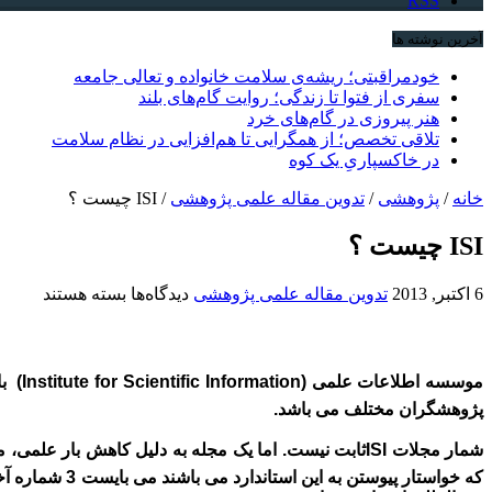
RSS
آخرین نوشته ها
خودمراقبتی؛ ریشه‌ی سلامت خانواده و تعالی جامعه
سفری از فتوا تا زندگی؛ روایت گام‌های بلند
هنر پیروزی در گام‌های خرد
تلاقی تخصص؛ از همگرایی تا هم‌افزایی در نظام سلامت
در خاکسپاریِ یک کوه
خانه
/
پژوهشی
/
تدوین مقاله علمی پژوهشی
/
ISI چیست ؟
ISI چیست ؟
برای
6 اکتبر, 2013
تدوین مقاله علمی پژوهشی
دیدگاه‌ها
بسته هستند
ISI
چیست
؟
موسسه اطلاعات
علمی
(Institute for Scientific Information
)
ب
پژوهشگران مختلف می باشد.
شمار مجلات
ISI
ثابت نيست.
اما یک مجله
به دليل کاهش بار علمی،
م
که خواستار پیوستن به این استاندارد می باشند می بایست 3 شماره آخرین انتشارخود را به آدرس ذکرشده