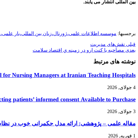
بین المللی انتشار می یابند.
برجسبها:
موسسه اطلاعات علمی،ژورنال،زبان بین المللی،بار علمی،ا
قبلی
نقش‌های مدیریت
بعدی
مصاحبه با کنت ارو در زمینه ي اقتصاد سلامت
نوشته های مرتبط
 for Nursing Managers at Iranian Teaching Hospitals
4 جولای, 2026
ing patients’ informed consent Available to Purchase
3 جولای, 2026
مقاله علمی – پژوهشی: ارائه مدل حکمرانی خوب در نظا
1 فوریه, 2026