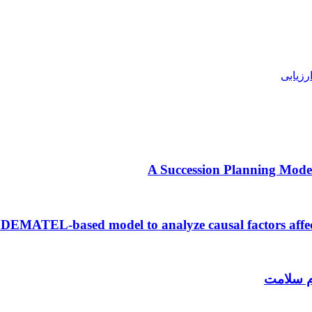
رزیابی
A Succession Planning Model
 DEMATEL-based model to analyze causal factors affect
م سلامت