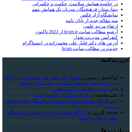
در حاشیه همایش سلامت، حکمت و حکمرانی
بیمارستان فرهیختگان میزبان یک همایش مهم
نمایشگاه آزاد عکس
سه مقاله جدید از پایان نامه
ارتقاء مرتبه علمی
آرشیو مطالب سایت hcsm.ir از 2022 تاکنون
کنفرانس مدیریت تحول
آدرس های دکترخلیل علی محمدزاده در اینستاگرام
جدیدترین مطالب سایت hcsm
آخرین دیدگاه‌ها
ابوالفضل رحیمی
در
استاد دکترخلیل علی محمدزاده در فراق
پدر عزادار شد+پیام های تسلیت+ پیام سپاس و تشکر
1
در
باید فرزندانمان را گوش کنیم.
علیرضاتقیه
در
باید فرزندانمان را گوش کنیم.
1
در
کارگاه شناخت بحران جمعیت در دانشگاه علوم پزشکی
ارومیه
خديجه گرزین
در
کارگاه شناخت بحران جمعیت در دانشگاه
علوم پزشکی ارومیه
پربازدیدها