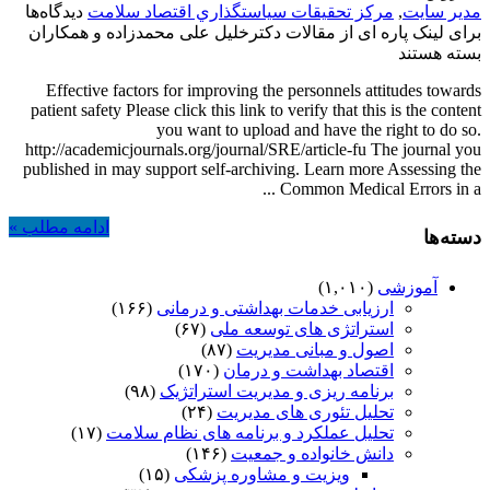
مدیر سایت
,
مركز تحقيقات سياستگذاري اقتصاد سلامت
دیدگاه‌ها
برای لینک پاره ای از مقالات دکترخلیل علی محمدزاده و همکاران
بسته هستند
Effective factors for improving the personnels attitudes towards
patient safety Please click this link to verify that this is the content
you want to upload and have the right to do so.
http://academicjournals.org/journal/SRE/article-fu The journal you
published in may support self-archiving. Learn more Assessing the
Common Medical Errors in a ...
ادامه مطلب »
دسته‌ها
آموزشی
(۱,۰۱۰)
ارزیابی خدمات بهداشتی و درمانی
(۱۶۶)
استراتژی های توسعه ملی
(۶۷)
اصول و مبانی مدیریت
(۸۷)
اقتصاد بهداشت و درمان
(۱۷۰)
برنامه ریزی و مدیریت استراتژیک
(۹۸)
تحلیل تئوری های مدیریت
(۲۴)
تحلیل عملکرد و برنامه های نظام سلامت
(۱۷)
دانش خانواده و جمعیت
(۱۴۶)
ویزیت و مشاوره پزشکی
(۱۵)