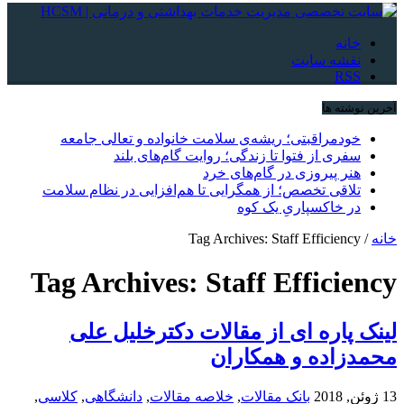
خانه
نقشه سایت
RSS
آخرین نوشته ها
خودمراقبتی؛ ریشه‌ی سلامت خانواده و تعالی جامعه
سفری از فتوا تا زندگی؛ روایت گام‌های بلند
هنر پیروزی در گام‌های خرد
تلاقی تخصص؛ از همگرایی تا هم‌افزایی در نظام سلامت
در خاکسپاریِ یک کوه
خانه
/
Tag Archives: Staff Efficiency
Tag Archives:
Staff Efficiency
لینک پاره ای از مقالات دکترخلیل علی
محمدزاده و همکاران
13 ژوئن, 2018
بانک مقالات
,
خلاصه مقالات
,
دانشگاهی
,
کلاسی
,