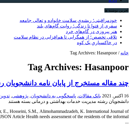
RSS
آخرین نوشته ها
خودمراقبتی؛ ریشه‌ی سلامت خانواده و تعالی جامعه
سفری از فتوا تا زندگی؛ روایت گام‌های بلند
هنر پیروزی در گام‌های خرد
تلاقی تخصص؛ از همگرایی تا هم‌افزایی در نظام سلامت
در خاکسپاریِ یک کوه
خانه
/
Tag Archives: Hasanpoor
Tag Archives:
Hasanpoor
چند مقاله مستخرج از پایان نامه دانشجویان 
16 اکتبر, 2021
بانک مقالات
,
پاسخگویی به دانشجویان
,
پژوهشی
,
تدوین
دانشجویان رشته مدیریت خدمات بهداشتی و درمانی
بسته هستند
or, E., Hosseini, S.M., Alimohammadzadeh, K. International Journal of
ON Article Health needs assessment of the residents of the informal
...