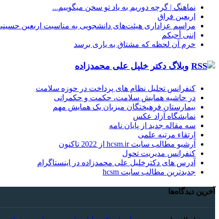
نماهنگ |‌ گرچه دوریم به یاد تو سخن میگوییم...
اربعین فراق
مراسم عزاداری هیئت‌های دانشجویی به مناسبت اربعین حسینی
إننی أحبکم
خرم آن لحظه که مشتاق به یاری برسد
وبلاگ دکتر خلیل علی محمدزاده
کنفرانس تحلیل نظام های پرداخت در حوزه سلامت
در حاشیه همایش سلامت، حکمت و حکمرانی
بیمارستان فرهیختگان میزبان یک همایش مهم
نمایشگاه آزاد عکس
سه مقاله جدید از پایان نامه
ارتقاء مرتبه علمی
آرشیو مطالب سایت hcsm.ir از 2022 تاکنون
کنفرانس مدیریت تحول
آدرس های دکترخلیل علی محمدزاده در اینستاگرام
جدیدترین مطالب سایت hcsm
آخرین دیدگاه‌ها