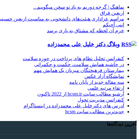
نماهنگ |‌ گرچه دوریم به یاد تو سخن میگوییم...
اربعین فراق
مراسم عزاداری هیئت‌های دانشجویی به مناسبت اربعین حسینی
إننی أحبکم
خرم آن لحظه که مشتاق به یاری برسد
وبلاگ دکتر خلیل علی محمدزاده
کنفرانس تحلیل نظام های پرداخت در حوزه سلامت
در حاشیه همایش سلامت، حکمت و حکمرانی
بیمارستان فرهیختگان میزبان یک همایش مهم
نمایشگاه آزاد عکس
سه مقاله جدید از پایان نامه
ارتقاء مرتبه علمی
آرشیو مطالب سایت hcsm.ir از 2022 تاکنون
کنفرانس مدیریت تحول
آدرس های دکترخلیل علی محمدزاده در اینستاگرام
جدیدترین مطالب سایت hcsm
آخرین دیدگاه‌ها