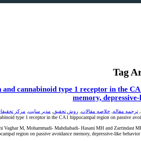
Tag A
ion and cannabinoid type 1 receptor in the 
memory, depressive-l
,
ترجمه مقاله
,
خلاصه مقالات
,
روش تحقیق
,
مدیر سایت
,
مركز تحقيقا
nabinoid type 1 receptor in the CA1 hippocampal region on passive avoi
i Vaghar M, Mohammadi- Mahdiabadi- Hasani MH and Zarrindast MR. Th
campal region on passive avoidance memory, depressive-like behavior an