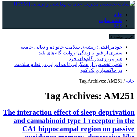
خانه
نقشه سایت
RSS
آخرین نوشته ها
خودمراقبتی؛ ریشه‌ی سلامت خانواده و تعالی جامعه
سفری از فتوا تا زندگی؛ روایت گام‌های بلند
هنر پیروزی در گام‌های خرد
تلاقی تخصص؛ از همگرایی تا هم‌افزایی در نظام سلامت
در خاکسپاریِ یک کوه
خانه
/
Tag Archives: AM251
Tag Archives:
AM251
The interaction effect of sleep deprivation
and cannabinoid type 1 receptor in the
CA1 hippocampal region on passive
avoidance memory, depressive-like