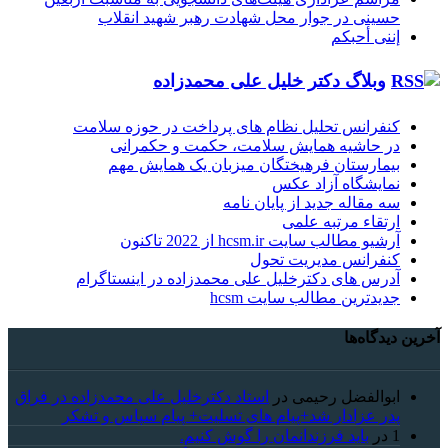
حسینی در جوار محل شهادت رهبر شهید انقلاب
إننی أحبکم
وبلاگ دکتر خلیل علی محمدزاده
کنفرانس تحلیل نظام های پرداخت در حوزه سلامت
در حاشیه همایش سلامت، حکمت و حکمرانی
بیمارستان فرهیختگان میزبان یک همایش مهم
نمایشگاه آزاد عکس
سه مقاله جدید از پایان نامه
ارتقاء مرتبه علمی
آرشیو مطالب سایت hcsm.ir از 2022 تاکنون
کنفرانس مدیریت تحول
آدرس های دکترخلیل علی محمدزاده در اینستاگرام
جدیدترین مطالب سایت hcsm
آخرین دیدگاه‌ها
ابوالفضل رحیمی
در
استاد دکترخلیل علی محمدزاده در فراق
پدر عزادار شد+پیام های تسلیت+ پیام سپاس و تشکر
1
در
باید فرزندانمان را گوش کنیم.