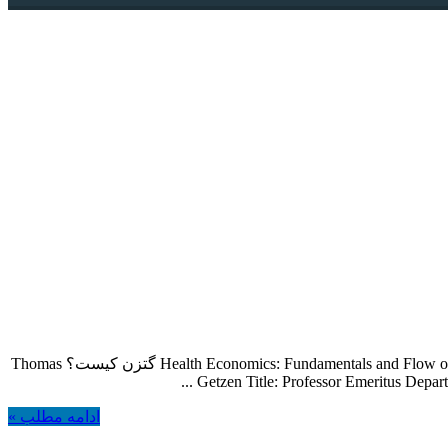
*1) اقتصاد سلامت: اصول و جریان منابع / [تالیف توماس ای. گتزن؛ مترجمین نکویی مقدم، امیرسلیمانی و بهرامی : Health Economics: Fundamentals and Flow of Funds, 2nd ed, 2004 گتزن کیست؟ Thomas
Getzen Title: Professor Emeritus Depar
ادامه مطلب »