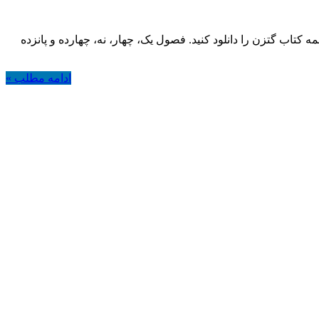
نشجویان دکتری تخصصی؛ درس اقتصاد سلامت و بیمه با جستجو در لینک زیر http://behdasht.gov.ir/uploads/final_23273.pdf ترجمه کتاب گتزن را دانلود کنید. فصول یک، چهار، نه، چهارده و پانزده
ادامه مطلب »