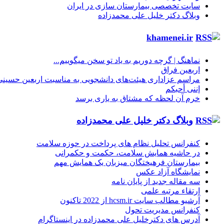
سایت تخصصی بیمارستان سازی در ایران
وبلاگ دکتر خلیل علی محمدزاده
khamenei.ir
نماهنگ |‌ گرچه دوریم به یاد تو سخن میگوییم...
اربعین فراق
مراسم عزاداری هیئت‌های دانشجویی به مناسبت اربعین حسینی
إننی أحبکم
خرم آن لحظه که مشتاق به یاری برسد
وبلاگ دکتر خلیل علی محمدزاده
کنفرانس تحلیل نظام های پرداخت در حوزه سلامت
در حاشیه همایش سلامت، حکمت و حکمرانی
بیمارستان فرهیختگان میزبان یک همایش مهم
نمایشگاه آزاد عکس
سه مقاله جدید از پایان نامه
ارتقاء مرتبه علمی
آرشیو مطالب سایت hcsm.ir از 2022 تاکنون
کنفرانس مدیریت تحول
آدرس های دکترخلیل علی محمدزاده در اینستاگرام