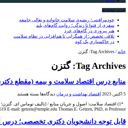
RSS
آخرین نوشته ها
خودمراقبتی؛ ریشه‌ی سلامت خانواده و تعالی جامعه
سفری از فتوا تا زندگی؛ روایت گام‌های بلند
هنر پیروزی در گام‌های خرد
تلاقی تخصص؛ از همگرایی تا هم‌افزایی در نظام سلامت
در خاکسپاریِ یک کوه
خانه
/
Tag Archives: گتزن
Tag Archives:
گتزن
منابع درس اقتصاد سلامت و بیمه (مقطع دکت
برای
5 اکتبر, 2023
اقتصاد بهداشت و درمان
دیدگاه‌ها
بسته هستند
منابع
درس
19 E-mail: getzen@temple.edu Thomas E. Getzen, PhD, is Professor ...
اقتصاد
سلامت
قابل توجه دانشجویان دکتری تخصصی؛ درس اق
و
بیمه