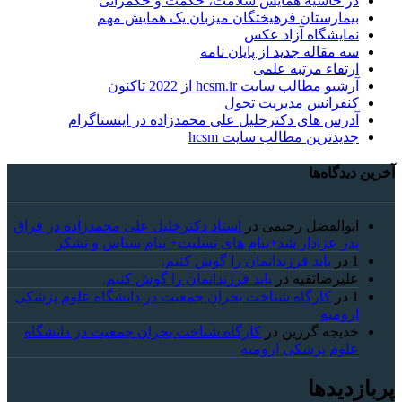
در حاشیه همایش سلامت، حکمت و حکمرانی
بیمارستان فرهیختگان میزبان یک همایش مهم
نمایشگاه آزاد عکس
سه مقاله جدید از پایان نامه
ارتقاء مرتبه علمی
آرشیو مطالب سایت hcsm.ir از 2022 تاکنون
کنفرانس مدیریت تحول
آدرس های دکترخلیل علی محمدزاده در اینستاگرام
جدیدترین مطالب سایت hcsm
آخرین دیدگاه‌ها
ابوالفضل رحیمی
در
استاد دکترخلیل علی محمدزاده در فراق
پدر عزادار شد+پیام های تسلیت+ پیام سپاس و تشکر
1
در
باید فرزندانمان را گوش کنیم.
علیرضاتقیه
در
باید فرزندانمان را گوش کنیم.
1
در
کارگاه شناخت بحران جمعیت در دانشگاه علوم پزشکی
ارومیه
خديجه گرزین
در
کارگاه شناخت بحران جمعیت در دانشگاه
علوم پزشکی ارومیه
پربازدیدها