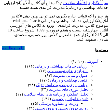
سياستگذاري اقتصاد سلامت
دیدگاه‌ها
برای کلاس آنلاین(4): ارزیابی
خدمات بهداشتی و درمانی؛ مدیریت فرآیندی
بسته هستند
هر چیز را که نتوانی اندازه بگیری، نمی توانی بهبود دهی #کلاس
آنلاین(4) ارزیابی خدمات بهداشتی و درمانی edu1.iau-tnb.ac.ir
موضوع کلاس: مدیریت فرایندی ورود به كلاس هاي آموزشي
آنلاين چهارشنبه بیست و هفتم فروردین 1399، شروع ساعت 10
الی 12.15(برگزار شد) حاضران کلاس: پور حسینی، محمدی،
بنیادی، صفویه، غیب ...
ادامه مطلب »
دسته‌ها
آموزشی
(۱,۰۱۰)
ارزیابی خدمات بهداشتی و درمانی
(۱۶۶)
استراتژی های توسعه ملی
(۶۷)
اصول و مبانی مدیریت
(۸۷)
اقتصاد بهداشت و درمان
(۱۷۰)
برنامه ریزی و مدیریت استراتژیک
(۹۸)
تحلیل تئوری های مدیریت
(۲۴)
تحلیل عملکرد و برنامه های نظام سلامت
(۱۷)
دانش خانواده و جمعیت
(۱۴۶)
ویزیت و مشاوره پزشکی
(۱۵)
روابط درون بخشی و برون بخشی
(۳۱)