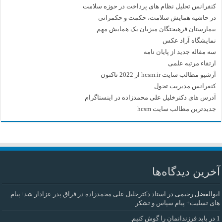
کنفرانس تحلیل نظام های پرداخت در حوزه سلامت
در حاشیه همایش سلامت، حکمت و حکمرانی
بیمارستان فرهیختگان میزبان یک همایش مهم
نمایشگاه آزاد عکس
سه مقاله جدید از پایان نامه
ارتقاء مرتبه علمی
آرشیو مطالب سایت hcsm.ir از 2022 تاکنون
کنفرانس مدیریت تحول
آدرس های دکترخلیل علی محمدزاده در اینستاگرام
جدیدترین مطالب سایت hcsm
آخرین دیدگاه‌ها
ابوالفضل رحیمی
در
استاد دکترخلیل علی محمدزاده در فراق پدر عزادار شد+پیام
های تسلیت+ پیام سپاس و تشکر
1
در
باید فرزندانمان را گوش کنیم.