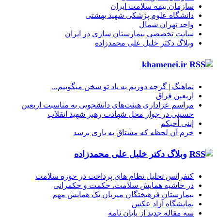
سازمان بیمه سلامت ایران
دانشگاه علوم پزشکی شهید بهشتی
واحد تهران شمال
سایت تخصصی بیمارستان سازی در ایران
وبلاگ دکتر خلیل علی محمدزاده
khamenei.ir
نماهنگ |‌ گرچه دوریم به یاد تو سخن میگوییم...
اربعین فراق
مراسم عزاداری هیئت‌های دانشجویی به مناسبت اربعین
حسینی در جوار محل شهادت رهبر شهید انقلاب
إننی أحبکم
خرم آن لحظه که مشتاق به یاری برسد
وبلاگ دکتر خلیل علی محمدزاده
کنفرانس تحلیل نظام های پرداخت در حوزه سلامت
در حاشیه همایش سلامت، حکمت و حکمرانی
بیمارستان فرهیختگان میزبان یک همایش مهم
نمایشگاه آزاد عکس
سه مقاله جدید از پایان نامه