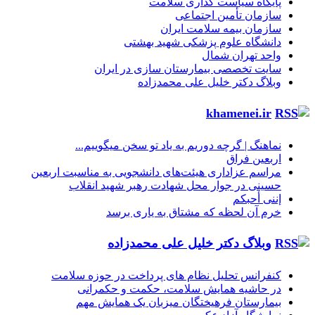
پایگاه سیاست گذاری سلامت
سازمان تأمین اجتماعی
سازمان بیمه سلامت ایران
دانشگاه علوم پزشکی شهید بهشتی
واحد تهران شمال
سایت تخصصی بیمارستان سازی در ایران
وبلاگ دکتر خلیل علی محمدزاده
khamenei.ir
نماهنگ |‌ گرچه دوریم به یاد تو سخن میگوییم...
اربعین فراق
مراسم عزاداری هیئت‌های دانشجویی به مناسبت اربعین
حسینی در جوار محل شهادت رهبر شهید انقلاب
إننی أحبکم
خرم آن لحظه که مشتاق به یاری برسد
وبلاگ دکتر خلیل علی محمدزاده
کنفرانس تحلیل نظام های پرداخت در حوزه سلامت
در حاشیه همایش سلامت، حکمت و حکمرانی
بیمارستان فرهیختگان میزبان یک همایش مهم