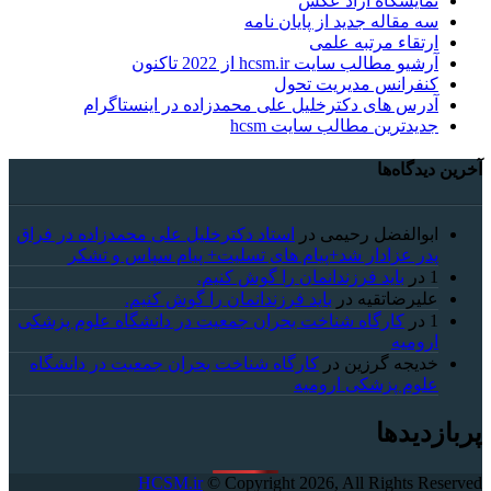
نمایشگاه آزاد عکس
سه مقاله جدید از پایان نامه
ارتقاء مرتبه علمی
آرشیو مطالب سایت hcsm.ir از 2022 تاکنون
کنفرانس مدیریت تحول
آدرس های دکترخلیل علی محمدزاده در اینستاگرام
جدیدترین مطالب سایت hcsm
آخرین دیدگاه‌ها
ابوالفضل رحیمی
در
استاد دکترخلیل علی محمدزاده در فراق
پدر عزادار شد+پیام های تسلیت+ پیام سپاس و تشکر
1
در
باید فرزندانمان را گوش کنیم.
علیرضاتقیه
در
باید فرزندانمان را گوش کنیم.
1
در
کارگاه شناخت بحران جمعیت در دانشگاه علوم پزشکی
ارومیه
خديجه گرزین
در
کارگاه شناخت بحران جمعیت در دانشگاه
علوم پزشکی ارومیه
پربازدیدها
HCSM.ir
© Copyright 2026, All Rights Reserved