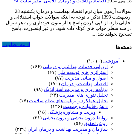
18 می, 2014
اقتصاد بهداشت و درمان
,
کلاسی
,
مدیر سایت
۴۸
سوالات آزمون میان ترم اقتصاد بهداشت و درمان/ یکشنبه 28
اردیبهشت 1393 تذکر: با توجه به اینکه سوالات جواب استدلالی و
تحلیلی دارد. از کپی کردن پاسخ ها از متون خودداری و به هر سوال
در سه سطر جواب های کوتاه داده شود. در غیر اینصورت، پاسخ
تصحیح نخواهد شد. ...
ادامه مطلب »
دسته‌ها
آموزشی
(۱,۰۱۰)
ارزیابی خدمات بهداشتی و درمانی
(۱۶۶)
استراتژی های توسعه ملی
(۶۷)
اصول و مبانی مدیریت
(۸۷)
اقتصاد بهداشت و درمان
(۱۷۰)
برنامه ریزی و مدیریت استراتژیک
(۹۸)
تحلیل تئوری های مدیریت
(۲۴)
تحلیل عملکرد و برنامه های نظام سلامت
(۱۷)
دانش خانواده و جمعیت
(۱۴۶)
ویزیت و مشاوره پزشکی
(۱۵)
روابط درون بخشی و برون بخشی
(۳۱)
روش تحقیق
(۵۶)
سازمان و مدیریت بهداشت و درمان ایران
(۲۳۹)