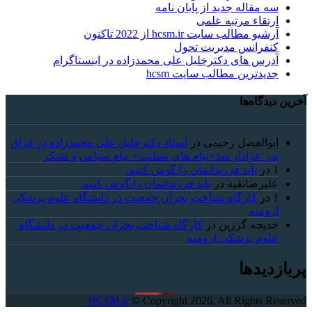
سه مقاله جدید از پایان نامه
ارتقاء مرتبه علمی
آرشیو مطالب سایت hcsm.ir از 2022 تاکنون
کنفرانس مدیریت تحول
آدرس های دکترخلیل علی محمدزاده در اینستاگرام
جدیدترین مطالب سایت hcsm
آخرین دیدگاه‌ها
ابوالفضل رحیمی
در
استاد دکترخلیل علی محمدزاده در فراق
پدر عزادار شد+پیام های تسلیت+ پیام سپاس و تشکر
1
در
باید فرزندانمان را گوش کنیم.
علیرضاتقیه
در
باید فرزندانمان را گوش کنیم.
1
در
کارگاه شناخت بحران جمعیت در دانشگاه علوم پزشکی
ارومیه
خديجه گرزین
در
کارگاه شناخت بحران جمعیت در دانشگاه
علوم پزشکی ارومیه
پربازدیدها
HCSM.ir
© Copyright 2026, All Rights Reserved