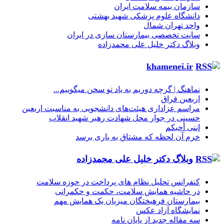
سازمان بیمه سلامت ایران
دانشگاه علوم پزشکی شهید بهشتی
واحد تهران شمال
سایت تخصصی بیمارستان سازی در ایران
وبلاگ دکتر خلیل علی محمدزاده
khamenei.ir
نماهنگ |‌ گرچه دوریم به یاد تو سخن میگوییم...
اربعین فراق
مراسم عزاداری هیئت‌های دانشجویی به مناسبت اربعین
حسینی در جوار محل شهادت رهبر شهید انقلاب
إننی أحبکم
خرم آن لحظه که مشتاق به یاری برسد
وبلاگ دکتر خلیل علی محمدزاده
کنفرانس تحلیل نظام های پرداخت در حوزه سلامت
در حاشیه همایش سلامت، حکمت و حکمرانی
بیمارستان فرهیختگان میزبان یک همایش مهم
نمایشگاه آزاد عکس
سه مقاله جدید از پایان نامه