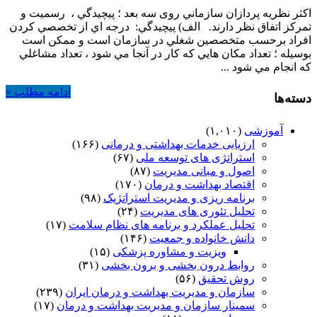
اكثر نظريه پردازان سازماني روی سه بعد ؛ پيچيدگي ، رسميت و
تمرکز اتفاق نظر دارند. الف) پيچيدگي: درجه اي از تخصصي كردن
افراد برحسب متخصصين شغلي در سازمان است و ممكن است
بوسيله ؛ تعداد مكان هايي كه كار در آنجا مي شود ، تعداد مشاغلي
كه انجام مي شود ...
ادامه مطلب »
دسته‌ها
آموزشی
(۱,۰۱۰)
ارزیابی خدمات بهداشتی و درمانی
(۱۶۶)
استراتژی های توسعه ملی
(۶۷)
اصول و مبانی مدیریت
(۸۷)
اقتصاد بهداشت و درمان
(۱۷۰)
برنامه ریزی و مدیریت استراتژیک
(۹۸)
تحلیل تئوری های مدیریت
(۲۴)
تحلیل عملکرد و برنامه های نظام سلامت
(۱۷)
دانش خانواده و جمعیت
(۱۴۶)
ویزیت و مشاوره پزشکی
(۱۵)
روابط درون بخشی و برون بخشی
(۳۱)
روش تحقیق
(۵۶)
سازمان و مدیریت بهداشت و درمان ایران
(۲۳۹)
سمینار سازمان و مدیریت بهداشت و درمان
(۱۷)