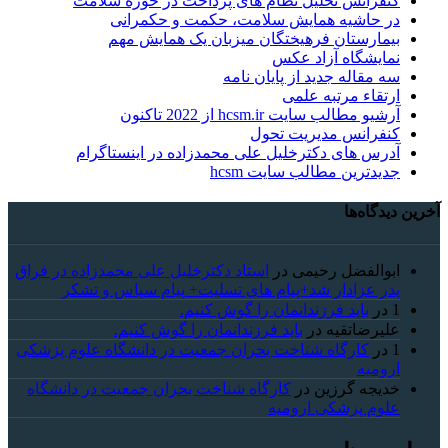
کنفرانس تحلیل نظام های پرداخت در حوزه سلامت
در حاشیه همایش سلامت، حکمت و حکمرانی
بیمارستان فرهیختگان میزبان یک همایش مهم
نمایشگاه آزاد عکس
سه مقاله جدید از پایان نامه
ارتقاء مرتبه علمی
آرشیو مطالب سایت hcsm.ir از 2022 تاکنون
کنفرانس مدیریت تحول
آدرس های دکترخلیل علی محمدزاده در اینستاگرام
جدیدترین مطالب سایت hcsm
آخرین دیدگاه‌ها
ابوالفضل رحیمی
در
استاد دکترخلیل علی محمدزاده در فراق
پدر عزادار شد+پیام های تسلیت+ پیام سپاس و تشکر
1
در
باید فرزندانمان را گوش کنیم.
علیرضاتقیه
در
باید فرزندانمان را گوش کنیم.
1
در
کارگاه شناخت بحران جمعیت در دانشگاه علوم پزشکی
ارومیه
خديجه گرزین
در
کارگاه شناخت بحران جمعیت در دانشگاه
علوم پزشکی ارومیه