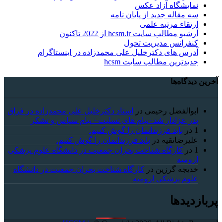
نمایشگاه آزاد عکس
سه مقاله جدید از پایان نامه
ارتقاء مرتبه علمی
آرشیو مطالب سایت hcsm.ir از 2022 تاکنون
کنفرانس مدیریت تحول
آدرس های دکترخلیل علی محمدزاده در اینستاگرام
جدیدترین مطالب سایت hcsm
آخرین دیدگاه‌ها
ابوالفضل رحیمی
در
استاد دکترخلیل علی محمدزاده در فراق
پدر عزادار شد+پیام های تسلیت+ پیام سپاس و تشکر
1
در
باید فرزندانمان را گوش کنیم.
علیرضاتقیه
در
باید فرزندانمان را گوش کنیم.
1
در
کارگاه شناخت بحران جمعیت در دانشگاه علوم پزشکی
ارومیه
خديجه گرزین
در
کارگاه شناخت بحران جمعیت در دانشگاه
علوم پزشکی ارومیه
پربازدیدها