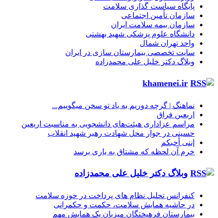
پایگاه سیاست گذاری سلامت
سازمان تأمین اجتماعی
سازمان بیمه سلامت ایران
دانشگاه علوم پزشکی شهید بهشتی
واحد تهران شمال
سایت تخصصی بیمارستان سازی در ایران
وبلاگ دکتر خلیل علی محمدزاده
khamenei.ir
نماهنگ |‌ گرچه دوریم به یاد تو سخن میگوییم...
اربعین فراق
مراسم عزاداری هیئت‌های دانشجویی به مناسبت اربعین
حسینی در جوار محل شهادت رهبر شهید انقلاب
إننی أحبکم
خرم آن لحظه که مشتاق به یاری برسد
وبلاگ دکتر خلیل علی محمدزاده
کنفرانس تحلیل نظام های پرداخت در حوزه سلامت
در حاشیه همایش سلامت، حکمت و حکمرانی
بیمارستان فرهیختگان میزبان یک همایش مهم