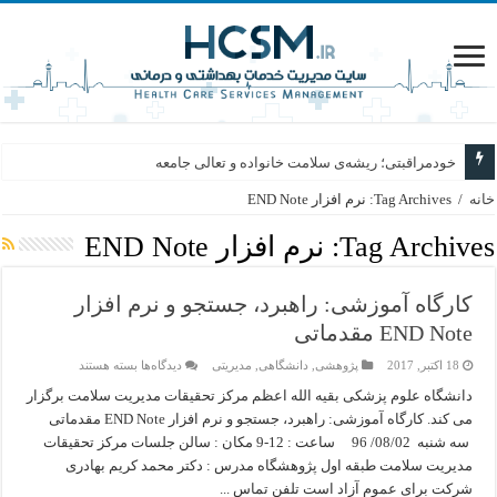
خودمراقبتی؛ ریشه‌ی سلامت خانواده و تعالی جامعه
خانه
/
Tag Archives: نرم افزار END Note
Tag Archives:
نرم افزار END Note
کارگاه آموزشی: راهبرد، جستجو و نرم افزار
END Note مقدماتی
برای
18 اکتبر, 2017
پژوهشی
,
دانشگاهی
,
مدیریتی
دیدگاه‌ها
بسته هستند
کارگاه
آموزشی:
دانشگاه علوم پزشکی بقیه الله اعظم مرکز تحقیقات مدیریت سلامت برگزار
راهبرد،
می کند. کارگاه آموزشی: راهبرد، جستجو و نرم افزار END Note مقدماتی
جستجو
و
سه شنبه 08/02/ 96 ساعت : 12-9 مکان : سالن جلسات مرکز تحقیقات
نرم
مدیریت سلامت طبقه اول پژوهشگاه مدرس : دکتر محمد کریم بهادری
افزار
END
شرکت برای عموم آزاد است تلفن تماس ...
Note