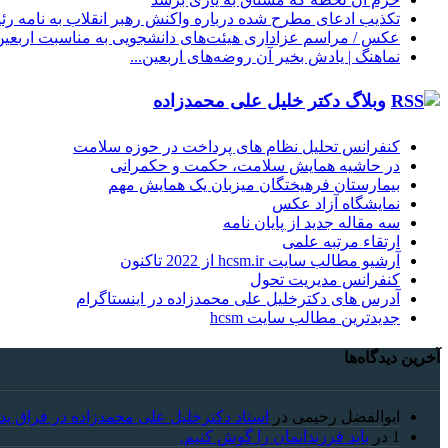
تکذیب ادعای مطرح شده درباره واکنش رهبر انقلاب به نامه ر
عکس / مراسم عزاداری هیئت‌های دانشجویی به مناسبت اربعین
نماهنگ |‌ یادش بخیر آن روضه‌های اربعین...
وبلاگ دکتر خلیل علی محمدزاده
کنفرانس تحلیل نظام های پرداخت در حوزه سلامت
در حاشیه همایش سلامت، حکمت و حکمرانی
بیمارستان فرهیختگان میزبان یک همایش مهم
نمایشگاه آزاد عکس
سه مقاله جدید از پایان نامه
ارتقاء مرتبه علمی
آرشیو مطالب سایت hcsm.ir از 2022 تاکنون
کنفرانس مدیریت تحول
آدرس های دکترخلیل علی محمدزاده در اینستاگرام
جدیدترین مطالب سایت hcsm
آخرین دیدگاه‌ها
ابوالفضل رحیمی
در
استاد دکترخلیل علی محمدزاده در فراق پد
1
در
باید فرزندانمان را گوش کنیم.