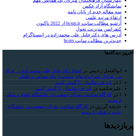
بیمارستان فرهیختگان میزبان یک همایش مهم
نمایشگاه آزاد عکس
سه مقاله جدید از پایان نامه
ارتقاء مرتبه علمی
آرشیو مطالب سایت hcsm.ir از 2022 تاکنون
کنفرانس مدیریت تحول
آدرس های دکترخلیل علی محمدزاده در اینستاگرام
جدیدترین مطالب سایت hcsm
آخرین دیدگاه‌ها
ابوالفضل رحیمی
در
استاد دکترخلیل علی محمدزاده در فراق
پدر عزادار شد+پیام های تسلیت+ پیام سپاس و تشکر
1
در
باید فرزندانمان را گوش کنیم.
علیرضاتقیه
در
باید فرزندانمان را گوش کنیم.
1
در
کارگاه شناخت بحران جمعیت در دانشگاه علوم پزشکی
ارومیه
خديجه گرزین
در
کارگاه شناخت بحران جمعیت در دانشگاه
علوم پزشکی ارومیه
پربازدیدها