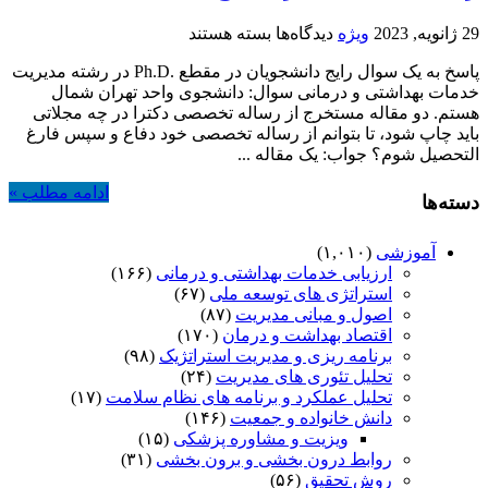
برای
29 ژانویه, 2023
ویژه
دیدگاه‌ها
بسته هستند
لطفا
پاسخ به یک سوال رایج دانشجویان در مقطع .Ph.D در رشته مدیریت
دقت
خدمات بهداشتی و درمانی سوال: دانشجوی واحد تهران شمال
شود؛
هستم. دو مقاله مستخرج از رساله تخصصی دکترا در چه مجلاتی
نمایه
باید چاپ شود، تا بتوانم از رساله تخصصی خود دفاع و سپس فارغ
مقالات
التحصیل شوم؟ جواب: یک مقاله ...
مستخرج
از
ادامه مطلب »
رساله
دسته‌ها
تخصصی
در
آموزشی
(۱,۰۱۰)
مقطع
ارزیابی خدمات بهداشتی و درمانی
(۱۶۶)
.Ph.D
استراتژی های توسعه ملی
(۶۷)
اصول و مبانی مدیریت
(۸۷)
اقتصاد بهداشت و درمان
(۱۷۰)
برنامه ریزی و مدیریت استراتژیک
(۹۸)
تحلیل تئوری های مدیریت
(۲۴)
تحلیل عملکرد و برنامه های نظام سلامت
(۱۷)
دانش خانواده و جمعیت
(۱۴۶)
ویزیت و مشاوره پزشکی
(۱۵)
روابط درون بخشی و برون بخشی
(۳۱)
روش تحقیق
(۵۶)