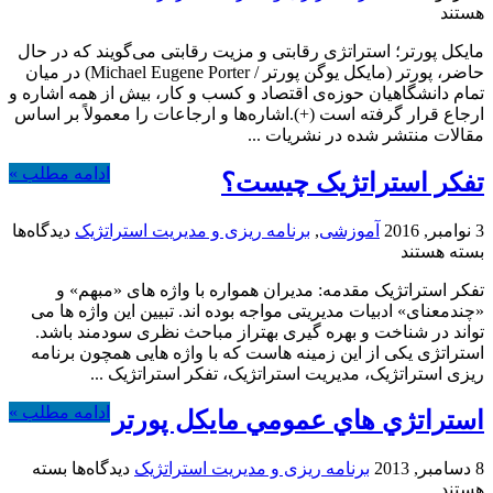
مایکل
هستند
پورتر؛
مایکل پورتر؛ استراتژی رقابتی و مزیت رقابتی می‌گویند که در حال
استراتژی
حاضر، پورتر (مایکل یوگن پورتر / Michael Eugene Porter) در میان
رقابتی
تمام دانشگاهیان حوزه‌ی اقتصاد و کسب و کار، بیش از همه اشاره و
و
ارجاع قرار گرفته است (+).اشاره‌ها و ارجاعات را معمولاً بر اساس
مزیت
مقالات منتشر شده در نشریات ...
رقابتی
ادامه مطلب »
تفکر استراتژیک چیست؟
3 نوامبر, 2016
آموزشی
,
برنامه ریزی و مدیریت استراتژیک
دیدگاه‌ها
برای
بسته هستند
تفکر
تفکر استراتژیک مقدمه: مدیران همواره با واژه های «مبهم» و
استراتژیک
«چندمعنای» ادبیات مدیریتی مواجه بوده اند. تبیین این واژه ها می
چیست؟
تواند در شناخت و بهره گیری بهتراز مباحث نظری سودمند باشد.
استراتژی یکی از این زمینه هاست که با واژه هایی همچون برنامه
ریزی استراتژیک، مدیریت استراتژیک، تفکر استراتژیک ...
ادامه مطلب »
استراتژي هاي عمومي مايکل پورتر
برای
8 دسامبر, 2013
برنامه ریزی و مدیریت استراتژیک
دیدگاه‌ها
بسته
استراتژي
هستند