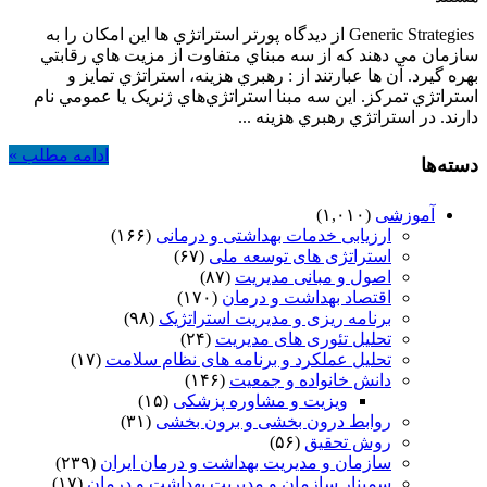
هاي
Generic Strategies از ديدگاه پورتر استراتژي ها اين امکان را به
عمومي
سازمان مي دهند که از سه مبناي متفاوت از مزيت هاي رقابتي
مايکل
بهره گيرد. آن ها عبارتند از : رهبري هزينه، استراتژي تمايز و
پورتر
استراتژي تمرکز. اين سه مبنا استراتژي‌هاي ژنريک يا عمومي نام
دارند. در استراتژي رهبري هزينه ...
ادامه مطلب »
دسته‌ها
آموزشی
(۱,۰۱۰)
ارزیابی خدمات بهداشتی و درمانی
(۱۶۶)
استراتژی های توسعه ملی
(۶۷)
اصول و مبانی مدیریت
(۸۷)
اقتصاد بهداشت و درمان
(۱۷۰)
برنامه ریزی و مدیریت استراتژیک
(۹۸)
تحلیل تئوری های مدیریت
(۲۴)
تحلیل عملکرد و برنامه های نظام سلامت
(۱۷)
دانش خانواده و جمعیت
(۱۴۶)
ویزیت و مشاوره پزشکی
(۱۵)
روابط درون بخشی و برون بخشی
(۳۱)
روش تحقیق
(۵۶)
سازمان و مدیریت بهداشت و درمان ایران
(۲۳۹)
سمینار سازمان و مدیریت بهداشت و درمان
(۱۷)