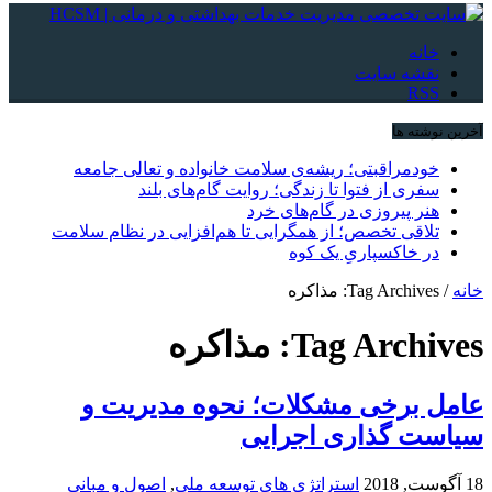
خانه
نقشه سایت
RSS
آخرین نوشته ها
خودمراقبتی؛ ریشه‌ی سلامت خانواده و تعالی جامعه
سفری از فتوا تا زندگی؛ روایت گام‌های بلند
هنر پیروزی در گام‌های خرد
تلاقی تخصص؛ از همگرایی تا هم‌افزایی در نظام سلامت
در خاکسپاریِ یک کوه
خانه
/
Tag Archives: مذاکره
Tag Archives:
مذاکره
عامل برخی مشکلات؛ نحوه مدیریت و
سیاست گذاری اجرایی
18 آگوست, 2018
استراتژی های توسعه ملی
,
اصول و مبانی