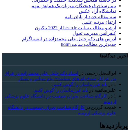
در حاشیه همایش سلامت، حکمت و حکمرانی
بیمارستان فرهیختگان میزبان یک همایش مهم
نمایشگاه آزاد عکس
سه مقاله جدید از پایان نامه
ارتقاء مرتبه علمی
آرشیو مطالب سایت hcsm.ir از 2022 تاکنون
کنفرانس مدیریت تحول
آدرس های دکترخلیل علی محمدزاده در اینستاگرام
جدیدترین مطالب سایت hcsm
آخرین دیدگاه‌ها
ابوالفضل رحیمی
در
استاد دکترخلیل علی محمدزاده در فراق
پدر عزادار شد+پیام های تسلیت+ پیام سپاس و تشکر
1
در
باید فرزندانمان را گوش کنیم.
علیرضاتقیه
در
باید فرزندانمان را گوش کنیم.
1
در
کارگاه شناخت بحران جمعیت در دانشگاه علوم پزشکی
ارومیه
خديجه گرزین
در
کارگاه شناخت بحران جمعیت در دانشگاه
علوم پزشکی ارومیه
پربازدیدها