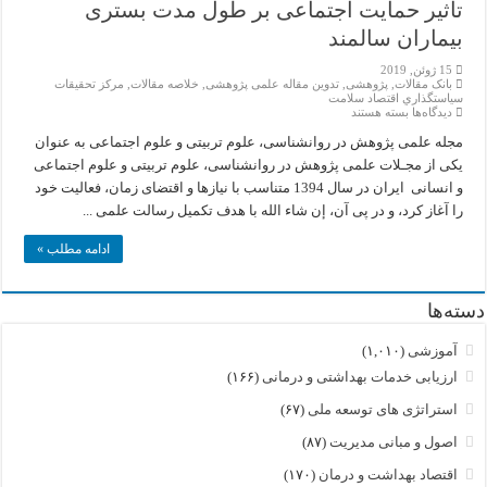
تأثیر حمایت اجتماعی بر طول مدت بستری
بیماران سالمند
15 ژوئن, 2019
بانک مقالات
,
پژوهشی
,
تدوین مقاله علمی پژوهشی
,
خلاصه مقالات
,
مركز تحقيقات
سياستگذاري اقتصاد سلامت
برای
دیدگاه‌ها
بسته هستند
تأثیر
حمایت
مجله علمی پژوهش در روانشناسی، علوم تربیتی و علوم اجتماعی به عنوان
اجتماعی
یکی از مجـلات علمی پژوهش در روانشناسی، علوم تربیتی و علوم اجتماعی
بر
طول
و انسانی ایران در سال 1394 متناسب با نیازها و اقتضای زمان، فعالیت خود
مدت
را آغاز کرد، و در پی آن، إن شاء الله با هدف تکمیل رسالت علمی ...
بستری
بیماران
سالمند
ادامه مطلب »
دسته‌ها
آموزشی
(۱,۰۱۰)
ارزیابی خدمات بهداشتی و درمانی
(۱۶۶)
استراتژی های توسعه ملی
(۶۷)
اصول و مبانی مدیریت
(۸۷)
اقتصاد بهداشت و درمان
(۱۷۰)