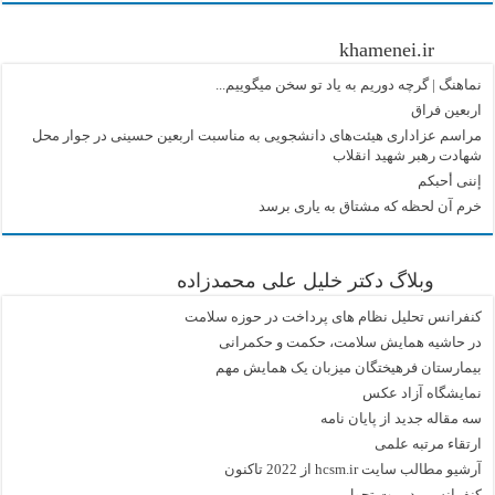
khamenei.ir
نماهنگ |‌ گرچه دوریم به یاد تو سخن میگوییم...
اربعین فراق
مراسم عزاداری هیئت‌های دانشجویی به مناسبت اربعین حسینی در جوار محل
شهادت رهبر شهید انقلاب
إننی أحبکم
خرم آن لحظه که مشتاق به یاری برسد
وبلاگ دکتر خلیل علی محمدزاده
کنفرانس تحلیل نظام های پرداخت در حوزه سلامت
در حاشیه همایش سلامت، حکمت و حکمرانی
بیمارستان فرهیختگان میزبان یک همایش مهم
نمایشگاه آزاد عکس
سه مقاله جدید از پایان نامه
ارتقاء مرتبه علمی
آرشیو مطالب سایت hcsm.ir از 2022 تاکنون
کنفرانس مدیریت تحول