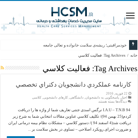
خودمراقبتی؛ ریشه‌ی سلامت خانواده و تعالی جامعه
خانه
/
Tag Archives: فعاليت كلاسي
Tag Archives:
فعاليت كلاسي
كارنامه عملكردي دانشجويان دكتراي تخصصي
22 فوریه, 2016
اخبار
,
پاسخگویی به دانشجویان
,
دانشگاهی
,
کارهای دانشجویی
,
کلاسی
برای
دیدگاه‌ها
بسته هستند
كارنامه
عملكردي
I.A.U – T.N.B 94 نرگس اسدی جنتی تعاريف شما از واژه ها را دريافت
دانشجويان
كردم(25 بهمن 94)/ تكليف كلاسي عناوين مقالات انتخابي شما به شرح زير
دكتراي
تخصصي
دريافت شد(4 اسفند 94 )/ دستور كلاسي – مشکلات نظام بیمه درمانی ایران
و ضرورت اجرای رویکرد اصلاحی – تساوی در بخش سلامت بر ...