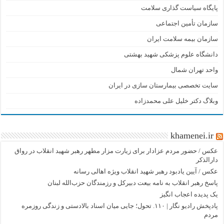
پایگاه سیاست گذاری سلامت
سازمان تأمین اجتماعی
سازمان بیمه سلامت ایران
دانشگاه علوم پزشکی شهید بهشتی
واحد تهران شمال
سایت تخصصی بیمارستان سازی در ایران
وبلاگ دکتر خلیل علی محمدزاده
khamenei.ir
عکس / حضور مردم عزادار برای زیارت مزار مطهر رهبر شهید انقلاب در رواق
دارالذکر
عکس / آیین یادبود رهبر شهید انقلاب ویژه اهالی رسانه
پاسخ رهبر انقلاب به نامه بیعت دبیرکل و رزمندگان حزب‌الله لبنان
یک پدیده اعجاب انگیز
پادپخش رادیو نگار | ۱۱۰. تحول؛ جایی میان اسناد بالادستی و زندگی روزمره
مردم