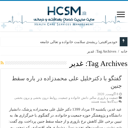
خودمراقبتی؛ ریشه‌ی سلامت خانواده و تعالی جامعه
خانه
/
Tag Archives: غدیر
Tag Archives:
غدیر
گفتگو با دکترخلیل علی محمدزاده در باره سقط
جنین
8 آگوست, 2020
جمعیت و باروری سالم
,
دانش خانواده و جمعیت
,
روابط درون بخشی و برون بخشی
برای
دیدگاه‌ها
بسته هستند
گفتگو
با
عید غدیر، یکشنبه 19 مرداد 1399 دکتر خلیل علی محمدزاده پزشک، دانشیار
دکترخلیل
دانشگاه و پژوهشگر حوزه جمعیت و خانواده، در گفتگوی با خبرگزاری ها، به
علی
محمدزاده
تبیین برخی علل کاهش نرخ باروری و از جمله سقط جنین پرداخت. وی گفت:
در
شهرنشینی، سیاست‌های تحدید نسل، دشواری های اقتصادی، کم توجهی به
باره