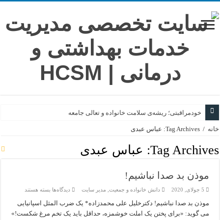
خودمراقبتی؛ ریشه‌ی سلامت خانواده و تعالی جامعه
خانه
/
Tag Archives: عباس عبدی
سفری از فتوا تا زندگی؛ روایت گام‌های بلند
هنر پیروزی در گام‌های خرد
Tag Archives:
عباس عبدی
تلاقی تخصص؛ از همگرایی تا هم‌افزایی در نظام سلامت
موذن بد صدا نباشیم!
در خاکسپاریِ یک کوه
برای
5 جولای, 2020
دانش خانواده و جمعیت
,
مدیر سایت
دیدگاه‌ها
بسته هستند
موذن
بد
موذن بد صدا نباشیم! دکترخلیل علی محمدزاده* یک ضرب المثل اسپانیایی
صدا
می گوید: «برای پختن یک املت خوشمزه، حداقل باید یک تخم مرغ شکست!»
نباشیم!