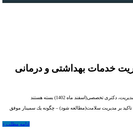
ت خدمات بهداشتی و درمانی
ریت، دکتری تخصصی(اسفند ماه 1402)
بسته هستند
مانی اسفند ماه 1402 – مروری بر اصول و مبانی مدیریت با تاکید بر مدیریت سلامت(مطالعه شود) – ﭼﮕﻮﻧﻪ ﻳﻚ ﺳﻤﻴﻨﺎﺭ ﻣﻮﻓﻖ
ادامه مطلب »