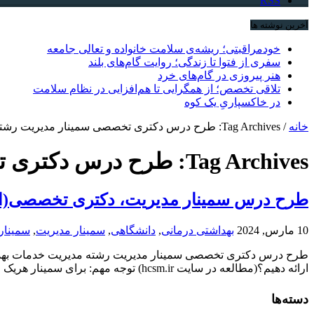
RSS
آخرین نوشته ها
خودمراقبتی؛ ریشه‌ی سلامت خانواده و تعالی جامعه
سفری از فتوا تا زندگی؛ روایت گام‌های بلند
هنر پیروزی در گام‌های خرد
تلاقی تخصص؛ از همگرایی تا هم‌افزایی در نظام سلامت
در خاکسپاریِ یک کوه
خانه
/
Tag Archives: طرح درس دکتری تخصصی سمینار مدیریت رشته مدیریت خدمات بهداشتی و درمانی
Tag Archives:
طرح درس دکتری تخ
طرح درس سمینار مدیریت، دکتری تخصصی(اسفند 
10 مارس, 2024
بهداشتی درمانی
,
دانشگاهی
,
سمینار مدیریت
,
سمینار
ﺍﺭﺍﺋﻪ ﺩﻫﻴﻢ؟(مطالعه در سایت hcsm.ir) توجه مهم: برای سمینار هریک از موضوعات زیر بایستی هر دانشجو حداقل ...
دسته‌ها