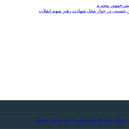
ئیس‌جمهور محترم
 حسینی در جوار محل شهادت رهبر شهید انقلاب
ر عزادار شد+پیام های تسلیت+ پیام سپاس و تشکر