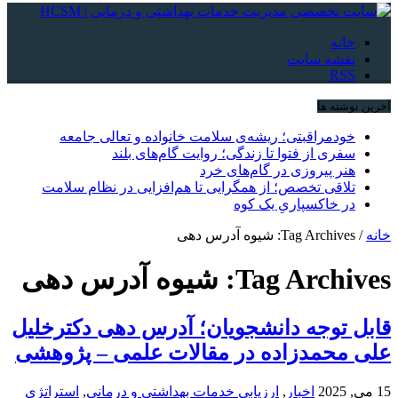
خانه
نقشه سایت
RSS
آخرین نوشته ها
خودمراقبتی؛ ریشه‌ی سلامت خانواده و تعالی جامعه
سفری از فتوا تا زندگی؛ روایت گام‌های بلند
هنر پیروزی در گام‌های خرد
تلاقی تخصص؛ از همگرایی تا هم‌افزایی در نظام سلامت
در خاکسپاریِ یک کوه
خانه
/
Tag Archives: شیوه آدرس دهی
Tag Archives:
شیوه آدرس دهی
قابل توجه دانشجویان؛ آدرس دهی دکترخلیل
علی محمدزاده در مقالات علمی – پژوهشی
15 می, 2025
اخبار
,
ارزیابی خدمات بهداشتی و درمانی
,
استراتژی