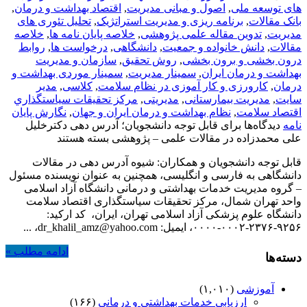
های توسعه ملی
,
اصول و مبانی مدیریت
,
اقتصاد بهداشت و درمان
,
بانک مقالات
,
برنامه ریزی و مدیریت استراتژیک
,
تحلیل تئوری های
مدیریت
,
تدوین مقاله علمی پژوهشی
,
خلاصه پایان نامه ها
,
خلاصه
مقالات
,
دانش خانواده و جمعیت
,
دانشگاهی
,
درخواست ها
,
روابط
درون بخشی و برون بخشی
,
روش تحقیق
,
سازمان و مدیریت
بهداشت و درمان ایران
,
سمینار مدیریت
,
سمینار موردی بهداشت و
درمان
,
کارورزی و کار آموزی در نظام سلامت
,
کلاسی
,
مدیر
سایت
,
مدیریت بیمارستانی
,
مدیریتی
,
مركز تحقيقات سياستگذاري
اقتصاد سلامت
,
نظام بهداشت و درمان ایران و جهان
,
نگارش پایان
نامه
دیدگاه‌ها
برای قابل توجه دانشجویان؛ آدرس دهی دکترخلیل
علی محمدزاده در مقالات علمی – پژوهشی
بسته هستند
قابل توجه دانشجویان و همکاران: شیوه آدرس دهی در مقالات
دانشگاهی به فارسی و انگلیسی، همچنین به عنوان نویسنده مسئول
– گروه مدیریت خدمات بهداشتی و درمانی دانشگاه آزاد اسلامی
واحد تهران شمال، مرکز تحقیقات سیاستگذاری اقتصاد سلامت
دانشگاه علوم پزشکی آزاد اسلامی تهران، ایران، کد ارکید:
۹۲۵۶-۲۳۷۶-۰۰۰۲-۰۰۰۰، ایمیل: dr_khalil_amz@yahoo.com، ...
ادامه مطلب »
دسته‌ها
آموزشی
(۱,۰۱۰)
ارزیابی خدمات بهداشتی و درمانی
(۱۶۶)