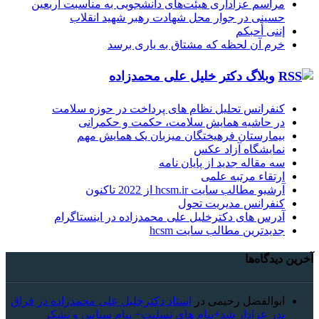
مراسم عزاداری هیئت‌های دانشجویی به مناسبت اربعین
حسینی در جوار محل شهادت رهبر شهید انقلاب
إننی أحبکم
خرم آن لحظه که مشتاق به یاری برسد
وبلاگ دکتر خلیل علی محمدزاده
کنفرانس تحلیل نظام های پرداخت در حوزه سلامت
در حاشیه همایش سلامت، حکمت و حکمرانی
بیمارستان فرهیختگان میزبان یک همایش مهم
نمایشگاه آزاد عکس
سه مقاله جدید از پایان نامه
ارتقاء مرتبه علمی
آرشیو مطالب سایت hcsm.ir از 2022 تاکنون
کنفرانس مدیریت تحول
آدرس های دکترخلیل علی محمدزاده در اینستاگرام
جدیدترین مطالب سایت hcsm
آخرین دیدگاه‌ها
ابوالفضل رحیمی
در
استاد دکترخلیل علی محمدزاده در فراق
پدر عزادار شد+پیام های تسلیت+ پیام سپاس و تشکر