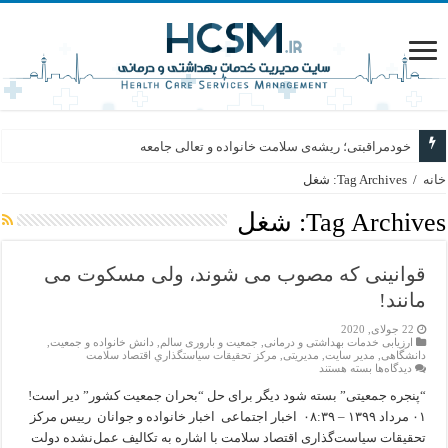
خودمراقبتی؛ ریشه‌ی سلامت خانواده و تعالی جامعه
خانه
/
Tag Archives: شغل
Tag Archives:
شغل
قوانینی که مصوب می شوند، ولی مسکوت می
مانند!
22 جولای, 2020
ارزیابی خدمات بهداشتی و درمانی
,
جمعیت و باروری سالم
,
دانش خانواده و جمعیت
,
دانشگاهی
,
مدیر سایت
,
مدیریتی
,
مركز تحقيقات سياستگذاري اقتصاد سلامت
برای
دیدگاه‌ها
بسته هستند
قوانینی
که
“پنجره جمعیتی” بسته شود دیگر برای حل “بحران جمعیت کشور” دیر است!
مصوب
۰۱ مرداد ۱۳۹۹ – ۰۸:۳۹ اخبار اجتماعی اخبار خانواده و جوانان رییس مرکز
می
شوند،
تحقیقات سیاست‌گذاری اقتصاد سلامت با اشاره به تکالیف عمل‌نشده دولت
ولی