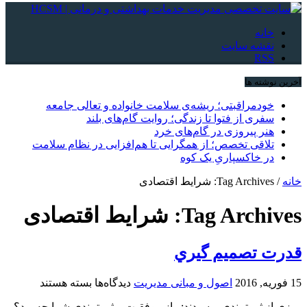
خانه
نقشه سایت
RSS
آخرین نوشته ها
خودمراقبتی؛ ریشه‌ی سلامت خانواده و تعالی جامعه
سفری از فتوا تا زندگی؛ روایت گام‌های بلند
هنر پیروزی در گام‌های خرد
تلاقی تخصص؛ از همگرایی تا هم‌افزایی در نظام سلامت
در خاکسپاریِ یک کوه
خانه
/
Tag Archives: شرایط اقتصادی
Tag Archives:
شرایط اقتصادی
قدرت تصميم گيري
برای
15 فوریه, 2016
اصول و مبانی مدیریت
دیدگاه‌ها
بسته هستند
قدرت
روزی از ثروتمندی پرسیدند: راز موفقیت و ثروتمندی شما چه بود؟