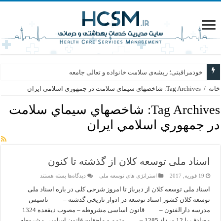
خودمراقبتی؛ ریشه‌ی سلامت خانواده و تعالی جامعه
خانه
/
Tag Archives: شاخصهاي سيماي سلامت در جمهوري اسلامي ايران
Tag Archives:
شاخصهاي سيماي سلامت
در جمهوري اسلامي ايران
اسناد ملی توسعه کلان از گذشته تا کنون
برای
19 فوریه, 2017
استراتژی های توسعه ملی
دیدگاه‌ها
بسته هستند
اسناد
ملی
اسناد ملی توسعه کلان از دیرباز تا امروز شرحی کلی در باره اسناد ملی
توسعه
توسعه کلان کشور اسناد توسعه در ادوار تاریخی گذشته – تاسیس
کلان
از
مدرسه دارالفنون – قانون اساسی مشروطه – مصوب ذیقعده 1324
گذشته
مصادف با 12 مرداد 1285 – متمم و ملحقات قانون اساسی مشروطه
تا