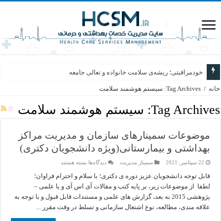
خودمراقبتی؛ ریشه‌ی سلامت خانواده و تعالی جامعه
خانه
/
Tag Archives: سیستم هوشمند سلامت
Tag Archives:
سیستم هوشمند سلامت
موضوعات سمینارهای سازمان و مدیریت مراکز
بهداشتی و بیمارستانی(ویژه دانشجویان دکتری)
برای
22 سپتامبر, 2021
سمینار مدیریت
دیدگاه‌ها
بسته هستند
موضوعات
سمینارهای
قابل توجه دانشجویان عزیز دوره ی دکتری؛ با سلام و احترام فراوان؛
سازمان
لطفا از موضوعات زیر، بر پایه کتب و مقالات آی اس آی و یا علمی –
و
مدیریت
پژوهشی 2015 به بعد، گزارش های علمی و مستندات قابل قبول و با توجه به
مراکز
علاقه مندی، مطالعه، نوع اشتغال سازمانی و تسلط در وقت مقرر ...
بهداشتی
و
بیمارستانی(ویژه