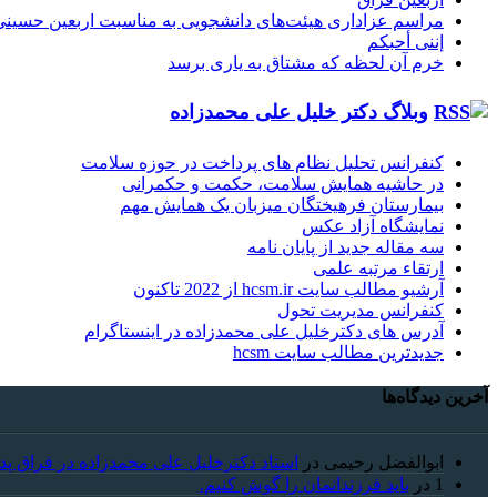
مراسم عزاداری هیئت‌های دانشجویی به مناسبت اربعین حسینی
إننی أحبکم
خرم آن لحظه که مشتاق به یاری برسد
وبلاگ دکتر خلیل علی محمدزاده
کنفرانس تحلیل نظام های پرداخت در حوزه سلامت
در حاشیه همایش سلامت، حکمت و حکمرانی
بیمارستان فرهیختگان میزبان یک همایش مهم
نمایشگاه آزاد عکس
سه مقاله جدید از پایان نامه
ارتقاء مرتبه علمی
آرشیو مطالب سایت hcsm.ir از 2022 تاکنون
کنفرانس مدیریت تحول
آدرس های دکترخلیل علی محمدزاده در اینستاگرام
جدیدترین مطالب سایت hcsm
آخرین دیدگاه‌ها
ابوالفضل رحیمی
در
استاد دکترخلیل علی محمدزاده در فراق پد
1
در
باید فرزندانمان را گوش کنیم.