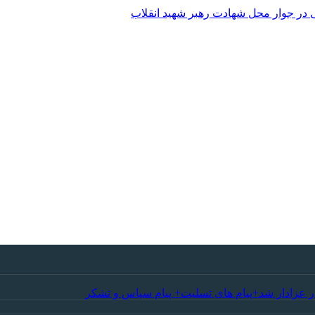
 در جوار محل شهادت رهبر شهید انقلاب
ر عزادار شد+پیام های تسلیت+ پیام سپاس و تشکر