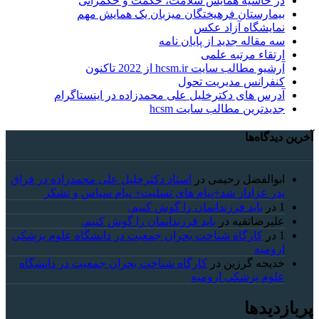
در حاشیه همایش سلامت، حکمت و حکمرانی
بیمارستان فرهیختگان میزبان یک همایش مهم
نمایشگاه آزاد عکس
سه مقاله جدید از پایان نامه
ارتقاء مرتبه علمی
آرشیو مطالب سایت hcsm.ir از 2022 تاکنون
کنفرانس مدیریت تحول
آدرس های دکترخلیل علی محمدزاده در اینستاگرام
جدیدترین مطالب سایت hcsm
آخرین دیدگاه‌ها
ابوالفضل رحیمی
در
استاد دکترخلیل علی محمدزاده در فراق
پدر عزادار شد+پیام های تسلیت+ پیام سپاس و تشکر
1
در
باید فرزندانمان را گوش کنیم.
علیرضاتقیه
در
باید فرزندانمان را گوش کنیم.
1
در
کارگاه شناخت بحران جمعیت در دانشگاه علوم پزشکی
ارومیه
خديجه گرزین
در
کارگاه شناخت بحران جمعیت در دانشگاه
علوم پزشکی ارومیه
پربازدیدها