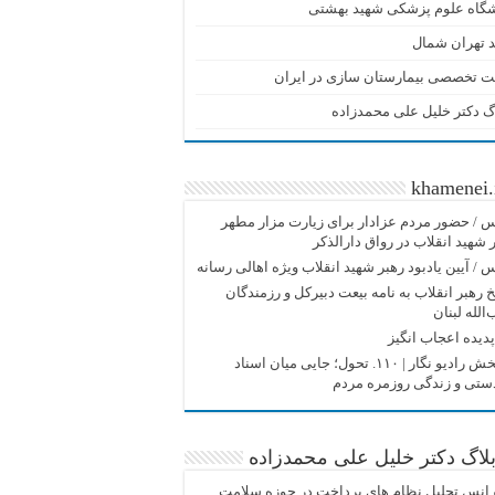
شگاه علوم پزشکی شهید بهشتی
 تهران شمال
ت تخصصی بیمارستان سازی در ایران
گ دکتر خلیل علی محمدزاده
khamenei.
/ حضور مردم عزادار برای زیارت مزار مطهر
 شهید انقلاب در رواق دارالذکر
/ آیین یادبود رهبر شهید انقلاب ویژه اهالی رسانه
 رهبر انقلاب به نامه بیعت دبیرکل و رزمندگان
الله لبنان
دیده اعجاب انگیز
پادپخش رادیو نگار | ۱۱۰. تحول؛ جایی میان اسناد
دستی و زندگی روزمره مردم
لاگ دکتر خلیل علی محمدزاده
انس تحلیل نظام های پرداخت در حوزه سلامت