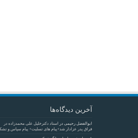
آخرین دیدگاه‌ها
ابوالفضل رحیمی
در
استاد دکترخلیل علی محمدزاده در
فراق پدر عزادار شد+پیام های تسلیت+ پیام سپاس و تشک