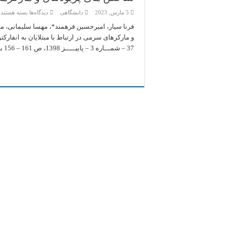
برای
5 مارس, 2023
دانشگاهی
دیدگاه‌ها
بسته هستند
شاخص
های
فرنا سیار، امیرحسین فرهمند*، مهسا سلیمانی، م
پریودنتال
و مارکرهای سرمی در ارتباط با مبتلایان به انفا
و
مارکرهای
37 – شمـــاره 3 – پاییـــــز 1398، ص 161 – 156 بررسی شاخصهای پریودنتال و مارکرهای ...
سرمی
در
انفارکتوس
حاد
میوکارد