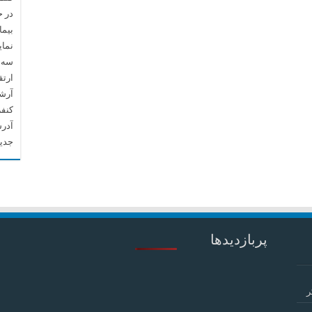
در 
بیما
نما
سه م
ارتق
آرشیو م
کنف
آدرس
جدید
پربازدیدها
ر