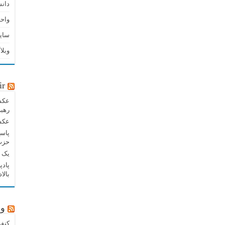
دان
واحد
سای
وبلا
ir
عکس 
رهبر
عکس 
پاسخ
حزب‌
یک پ
بالا
وب
کنفر