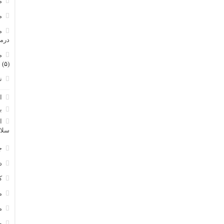
م
م
م
درم
م
(۵)
ن
ا
ب
ا
سلا
ج
د
ک
م
م
و