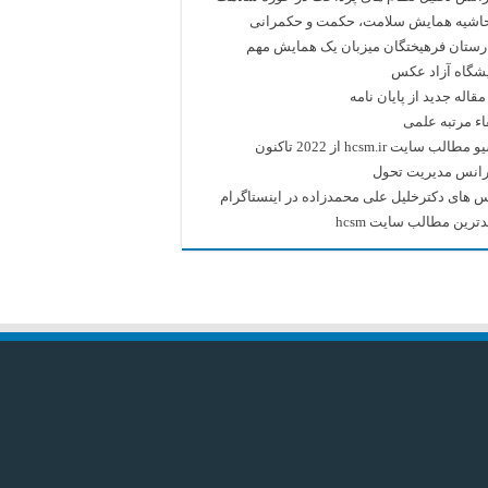
حاشیه همایش سلامت، حکمت و حکمرانی
رستان فرهیختگان میزبان یک همایش مهم
یشگاه آزاد عکس
قاله جدید از پایان نامه
اء مرتبه علمی
طالب سایت hcsm.ir از 2022 تاکنون
رانس مدیریت تحول
 های دکترخلیل علی محمدزاده در اینستاگرام
ترین مطالب سایت hcsm