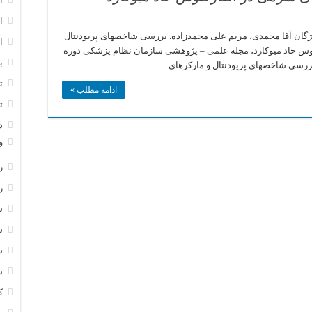
ا
ژگان آقا محمدی، مریم علی محمدزاده. بررسی شاخصهای پریودنتال
ا
رکتوس حاد میوکارد، مجله علمی – پژوهشی سازمان نظام پزشکی دوره
ب
ت
ادامه مطلب »
ت
د
و
ر
ر
س
س
س
س
ک