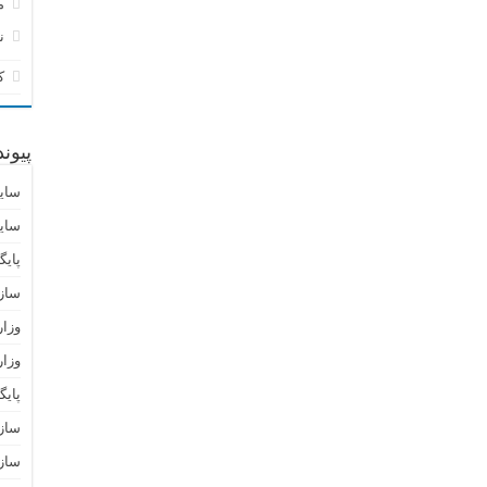
م
ن
ک
پیون
سای
سای
پایگ
ساز
وزا
وزار
پای
سازم
سازم