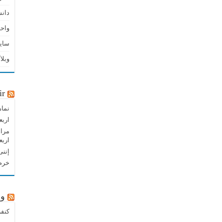
دان
واحد
سای
وبلا
ir
نماه
اربع
مراس
اربع
إننی
خرم 
وب
کنفر