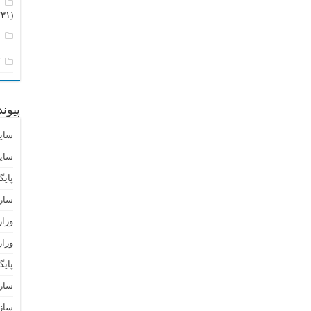
م
(۲۳۱)
ن
ک
پیون
سای
سای
پایگ
ساز
وزا
وزار
پای
سازم
سازم