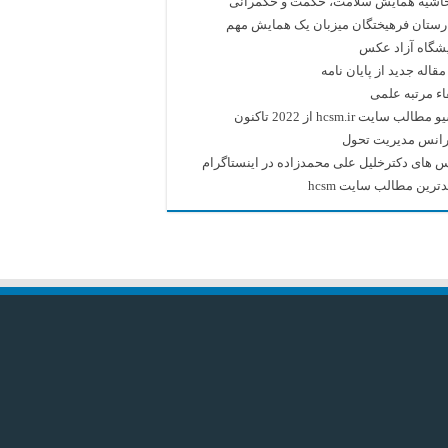
حاشیه همایش سلامت، حکمت و حکمرانی
رستان فرهیختگان میزبان یک همایش مهم
یشگاه آزاد عکس
قاله جدید از پایان نامه
اء مرتبه علمی
طالب سایت hcsm.ir از 2022 تاکنون
رانس مدیریت تحول
 های دکترخلیل علی محمدزاده در اینستاگرام
ترین مطالب سایت hcsm