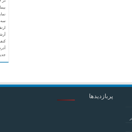
در 
بیما
نما
سه م
ارتق
آرشیو م
کنف
آدرس
جدید
پربازدیدها
ر