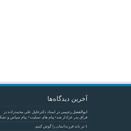
آخرین دیدگاه‌ها
ابوالفضل رحیمی
در
استاد دکترخلیل علی محمدزاده در
فراق پدر عزادار شد+پیام های تسلیت+ پیام سپاس و تشک
1
در
باید فرزندانمان را گوش کنیم.