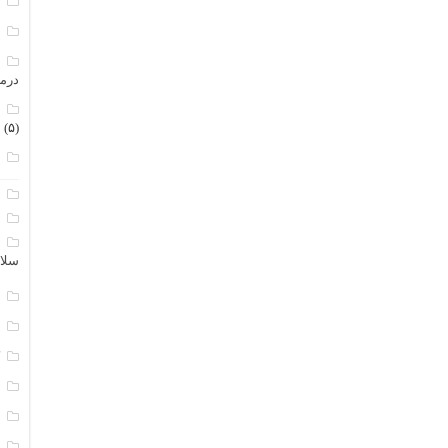
م
م
م
درم
م
(۵)
ن
ا
ب
ا
سلا
ج
د
ک
م
م
و