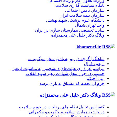
وزارت تعاون, کار و رفاه اجتماعی
پایگاه سیاست گذاری سلامت
سازمان تأمین اجتماعی
سازمان بیمه سلامت ایران
دانشگاه علوم پزشکی شهید بهشتی
واحد تهران شمال
سایت تخصصی بیمارستان سازی در ایران
وبلاگ دکتر خلیل علی محمدزاده
khamenei.ir
نماهنگ |‌ گرچه دوریم به یاد تو سخن میگوییم...
اربعین فراق
مراسم عزاداری هیئت‌های دانشجویی به مناسبت اربعین
حسینی در جوار محل شهادت رهبر شهید انقلاب
إننی أحبکم
خرم آن لحظه که مشتاق به یاری برسد
وبلاگ دکتر خلیل علی محمدزاده
کنفرانس تحلیل نظام های پرداخت در حوزه سلامت
در حاشیه همایش سلامت، حکمت و حکمرانی
بیمارستان فرهیختگان میزبان یک همایش مهم