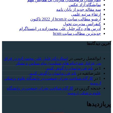
نمایشگاه آزاد عکس
سه مقاله جدید از پایان نامه
ارتقاء مرتبه علمی
آرشیو مطالب سایت hcsm.ir از 2022 تاکنون
کنفرانس مدیریت تحول
آدرس های دکترخلیل علی محمدزاده در اینستاگرام
جدیدترین مطالب سایت hcsm
آخرین دیدگاه‌ها
ابوالفضل رحیمی
در
استاد دکترخلیل علی محمدزاده در فراق
پدر عزادار شد+پیام های تسلیت+ پیام سپاس و تشکر
1
در
باید فرزندانمان را گوش کنیم.
علیرضاتقیه
در
باید فرزندانمان را گوش کنیم.
1
در
کارگاه شناخت بحران جمعیت در دانشگاه علوم پزشکی
ارومیه
خديجه گرزین
در
کارگاه شناخت بحران جمعیت در دانشگاه
علوم پزشکی ارومیه
پربازدیدها