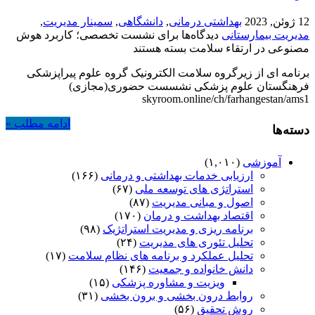
12 ژوئن, 2023
بهداشتی درمانی
,
دانشگاهی
,
سمینار مدیریت
,
مدیریت بیمارستانی
دیدگاه‌ها
برای نشست تخصصی؛ کاربرد هوش
مصنوعی در ارتقاء سلامت
بسته هستند
برنامه ای از زیرگروه سلامت الکترونیک گروه علوم پیراپزشکی
فرهنگستان علوم پزشکی نشسست حضوری(مجازی)
skyroom.online/ch/farhangestan/ams1
ادامه مطلب »
دسته‌ها
آموزشی
(۱,۰۱۰)
ارزیابی خدمات بهداشتی و درمانی
(۱۶۶)
استراتژی های توسعه ملی
(۶۷)
اصول و مبانی مدیریت
(۸۷)
اقتصاد بهداشت و درمان
(۱۷۰)
برنامه ریزی و مدیریت استراتژیک
(۹۸)
تحلیل تئوری های مدیریت
(۲۴)
تحلیل عملکرد و برنامه های نظام سلامت
(۱۷)
دانش خانواده و جمعیت
(۱۴۶)
ویزیت و مشاوره پزشکی
(۱۵)
روابط درون بخشی و برون بخشی
(۳۱)
روش تحقیق
(۵۶)