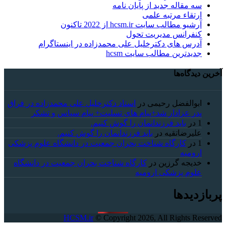
سه مقاله جدید از پایان نامه
ارتقاء مرتبه علمی
آرشیو مطالب سایت hcsm.ir از 2022 تاکنون
کنفرانس مدیریت تحول
آدرس های دکترخلیل علی محمدزاده در اینستاگرام
جدیدترین مطالب سایت hcsm
آخرین دیدگاه‌ها
ابوالفضل رحیمی
در
استاد دکترخلیل علی محمدزاده در فراق
پدر عزادار شد+پیام های تسلیت+ پیام سپاس و تشکر
1
در
باید فرزندانمان را گوش کنیم.
علیرضاتقیه
در
باید فرزندانمان را گوش کنیم.
1
در
کارگاه شناخت بحران جمعیت در دانشگاه علوم پزشکی
ارومیه
خديجه گرزین
در
کارگاه شناخت بحران جمعیت در دانشگاه
علوم پزشکی ارومیه
پربازدیدها
HCSM.ir
© Copyright 2026, All Rights Reserved