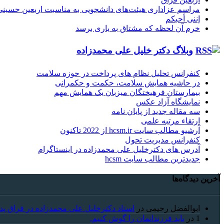
مراسم عزاداری هیئت‌های دانشجویی به مناسبت اربعین حسینی
إننی أحبکم
خرم آن لحظه که مشتاق به یاری برسد
وبلاگ دکتر خلیل علی محمدزاده
کنفرانس تحلیل نظام های پرداخت در حوزه سلامت
در حاشیه همایش سلامت، حکمت و حکمرانی
بیمارستان فرهیختگان میزبان یک همایش مهم
نمایشگاه آزاد عکس
سه مقاله جدید از پایان نامه
ارتقاء مرتبه علمی
آرشیو مطالب سایت hcsm.ir از 2022 تاکنون
کنفرانس مدیریت تحول
آدرس های دکترخلیل علی محمدزاده در اینستاگرام
جدیدترین مطالب سایت hcsm
آخرین دیدگاه‌ها
ابوالفضل رحیمی
در
استاد دکترخلیل علی محمدزاده در فراق پد
1
در
باید فرزندانمان را گوش کنیم.