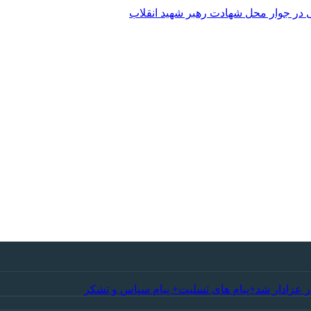
 در جوار محل شهادت رهبر شهید انقلاب
ر عزادار شد+پیام های تسلیت+ پیام سپاس و تشکر