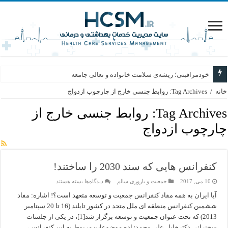
خودمراقبتی؛ ریشه‌ی سلامت خانواده و تعالی جامعه
خانه
/
Tag Archives: روابط جنسی خارج از چارچوب ازدواج
Tag Archives:
روابط جنسی خارج از
چارچوب ازدواج
کنفرانس هایی که سند 2030 را ساختند!
برای
10 می, 2017
جمعیت و باروری سالم
دیدگاه‌ها
بسته هستند
کنفرانس
هایی
آیا ایران به همه مفاد کنفرانس جمعیت و توسعه متعهد است؟! اشاره: مفاد
که
ششمین کنفرانس منطقه ای ملل متحد در کشور تایلند (16 تا 20 سپتامبر
سند
2030
2013) که تحت عنوان جمعیت و توسعه برگزار شد[1]، در یکی از جلسات
را
ساختند!
سخنرانی دکترخلیل علی محمدزاده موضوعات مربوط به این کنفرانس،