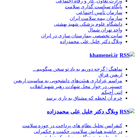
وزارت تعاون, کار و رفاه اجتماعی
پایگاه سیاست گذاری سلامت
سازمان تأمین اجتماعی
سازمان بیمه سلامت ایران
دانشگاه علوم پزشکی شهید بهشتی
واحد تهران شمال
سایت تخصصی بیمارستان سازی در ایران
وبلاگ دکتر خلیل علی محمدزاده
khamenei.ir
نماهنگ |‌ گرچه دوریم به یاد تو سخن میگوییم...
اربعین فراق
مراسم عزاداری هیئت‌های دانشجویی به مناسبت اربعین
حسینی در جوار محل شهادت رهبر شهید انقلاب
إننی أحبکم
خرم آن لحظه که مشتاق به یاری برسد
وبلاگ دکتر خلیل علی محمدزاده
کنفرانس تحلیل نظام های پرداخت در حوزه سلامت
در حاشیه همایش سلامت، حکمت و حکمرانی