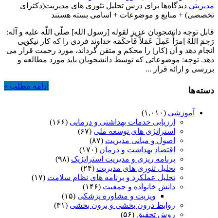
مدیریتی
دیدگاه‌ها
برای درس تحلیل تئوری های مدیریت(دکترای
تخصصی) + منابع و موضوعات + اسامی
بسته هستند
قابل توجه دانشجویان عزیز لقوله [رسول الله] صلّى اللّه علیه و آله:
رَحِمَ اللهُ اِمرَأً عَمِلَ عَمَلاً فَاَحکَمَه خداوند فردی را که کار نیکویی
انجام دهد و آن [کار] را محکم و متقن گرداند، مورد رحمت قرار می
دهد. توجه: موضوعاتی که توسط دانشجویان باید مورد مطالعه و
بررسی و ارائه قرار ...
ادامه مطلب »
دسته‌ها
آموزشی
(۱,۰۱۰)
ارزیابی خدمات بهداشتی و درمانی
(۱۶۶)
استراتژی های توسعه ملی
(۶۷)
اصول و مبانی مدیریت
(۸۷)
اقتصاد بهداشت و درمان
(۱۷۰)
برنامه ریزی و مدیریت استراتژیک
(۹۸)
تحلیل تئوری های مدیریت
(۲۴)
تحلیل عملکرد و برنامه های نظام سلامت
(۱۷)
دانش خانواده و جمعیت
(۱۴۶)
ویزیت و مشاوره پزشکی
(۱۵)
روابط درون بخشی و برون بخشی
(۳۱)
روش تحقیق
(۵۶)