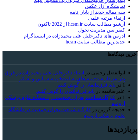
بیمارستان فرهیختگان میزبان یک همایش مهم
نمایشگاه آزاد عکس
سه مقاله جدید از پایان نامه
ارتقاء مرتبه علمی
آرشیو مطالب سایت hcsm.ir از 2022 تاکنون
کنفرانس مدیریت تحول
آدرس های دکترخلیل علی محمدزاده در اینستاگرام
جدیدترین مطالب سایت hcsm
آخرین دیدگاه‌ها
ابوالفضل رحیمی
در
استاد دکترخلیل علی محمدزاده در فراق
پدر عزادار شد+پیام های تسلیت+ پیام سپاس و تشکر
1
در
باید فرزندانمان را گوش کنیم.
علیرضاتقیه
در
باید فرزندانمان را گوش کنیم.
1
در
کارگاه شناخت بحران جمعیت در دانشگاه علوم پزشکی
ارومیه
خديجه گرزین
در
کارگاه شناخت بحران جمعیت در دانشگاه
علوم پزشکی ارومیه
پربازدیدها