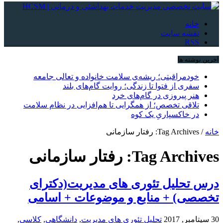
خانه
نقشه سایت
RSS
آخرین نوشته ها
خودمراقبتی؛ ریشه‌ی سلامت خانواده و تعالی جامعه
سفری از فتوا تا زندگی؛ روایت گام‌های بلند
هنر پیروزی در گام‌های خرد
تلاقی تخصص؛ از همگرایی تا هم‌افزایی در نظام سلامت
در خاکسپاریِ یک کوه
خانه
/
Tag Archives: رفتار سازمانی
Tag Archives:
رفتار سازمانی
درس تحلیل تئوری های مدیریت(دکترای
تخصصی) + منابع و موضوعات + اسامی
30 سپتامبر, 2017
تحلیل تئوری های مدیریت
,
دانشگاهی
,
کلاسی
,