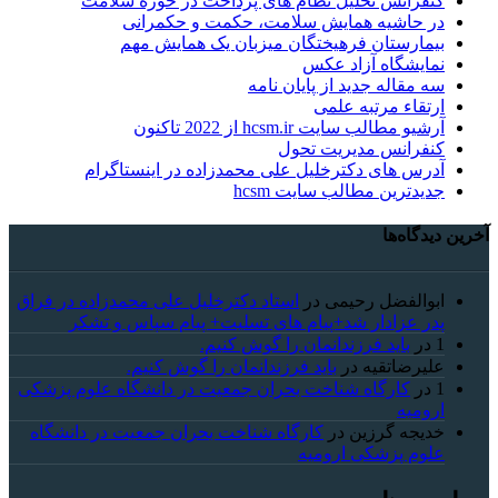
کنفرانس تحلیل نظام های پرداخت در حوزه سلامت
در حاشیه همایش سلامت، حکمت و حکمرانی
بیمارستان فرهیختگان میزبان یک همایش مهم
نمایشگاه آزاد عکس
سه مقاله جدید از پایان نامه
ارتقاء مرتبه علمی
آرشیو مطالب سایت hcsm.ir از 2022 تاکنون
کنفرانس مدیریت تحول
آدرس های دکترخلیل علی محمدزاده در اینستاگرام
جدیدترین مطالب سایت hcsm
آخرین دیدگاه‌ها
ابوالفضل رحیمی
در
استاد دکترخلیل علی محمدزاده در فراق
پدر عزادار شد+پیام های تسلیت+ پیام سپاس و تشکر
1
در
باید فرزندانمان را گوش کنیم.
علیرضاتقیه
در
باید فرزندانمان را گوش کنیم.
1
در
کارگاه شناخت بحران جمعیت در دانشگاه علوم پزشکی
ارومیه
خديجه گرزین
در
کارگاه شناخت بحران جمعیت در دانشگاه
علوم پزشکی ارومیه