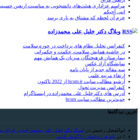
مراسم عزاداری هیئت‌های دانشجویی به مناسبت اربعین حسینی
إننی أحبکم
خرم آن لحظه که مشتاق به یاری برسد
وبلاگ دکتر خلیل علی محمدزاده
کنفرانس تحلیل نظام های پرداخت در حوزه سلامت
در حاشیه همایش سلامت، حکمت و حکمرانی
بیمارستان فرهیختگان میزبان یک همایش مهم
نمایشگاه آزاد عکس
سه مقاله جدید از پایان نامه
ارتقاء مرتبه علمی
آرشیو مطالب سایت hcsm.ir از 2022 تاکنون
کنفرانس مدیریت تحول
آدرس های دکترخلیل علی محمدزاده در اینستاگرام
جدیدترین مطالب سایت hcsm
آخرین دیدگاه‌ها
ابوالفضل رحیمی
در
استاد دکترخلیل علی محمدزاده در فراق پد
1
در
باید فرزندانمان را گوش کنیم.