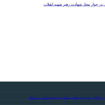
 در جوار محل شهادت رهبر شهید انقلاب
ر عزادار شد+پیام های تسلیت+ پیام سپاس و تشکر