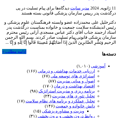
11 ژانویه, 2024
مدیر سایت
دیدگاه‌ها
برای پیام تسلیت در پی
درگذشت پدر رییس سازمان پزشکی قانونی
بسته هستند
دکترخلیل علی محمدزاده عضو وابسته فرهنگستان علوم پزشکی و
رئیس اندیشکده سلامت جمعیت و خانواده بمناسبت درگذشت پدر
استاد ارجمند جناب آقای دکتر عباس مسجدی آرانی رئیس محترم
سازمان پزشکی قانونی پیام تسلیت صادر کردند. بسم الله الرحمن
الرحیم وَبَشِّرِ الصَّابرِینَ الَّذینَ إِذَا أَصَابَتْهُمْ مُصِیبَهٌ قَالُوا إِنَّا لِلَّهِ وَ إِنَّا ...
ادامه مطلب »
دسته‌ها
آموزشی
(۱,۰۱۰)
ارزیابی خدمات بهداشتی و درمانی
(۱۶۶)
استراتژی های توسعه ملی
(۶۷)
اصول و مبانی مدیریت
(۸۷)
اقتصاد بهداشت و درمان
(۱۷۰)
برنامه ریزی و مدیریت استراتژیک
(۹۸)
تحلیل تئوری های مدیریت
(۲۴)
تحلیل عملکرد و برنامه های نظام سلامت
(۱۷)
دانش خانواده و جمعیت
(۱۴۶)
ویزیت و مشاوره پزشکی
(۱۵)
روابط درون بخشی و برون بخشی
(۳۱)