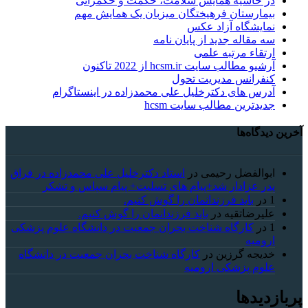
در حاشیه همایش سلامت، حکمت و حکمرانی
بیمارستان فرهیختگان میزبان یک همایش مهم
نمایشگاه آزاد عکس
سه مقاله جدید از پایان نامه
ارتقاء مرتبه علمی
آرشیو مطالب سایت hcsm.ir از 2022 تاکنون
کنفرانس مدیریت تحول
آدرس های دکترخلیل علی محمدزاده در اینستاگرام
جدیدترین مطالب سایت hcsm
آخرین دیدگاه‌ها
ابوالفضل رحیمی
در
استاد دکترخلیل علی محمدزاده در فراق
پدر عزادار شد+پیام های تسلیت+ پیام سپاس و تشکر
1
در
باید فرزندانمان را گوش کنیم.
علیرضاتقیه
در
باید فرزندانمان را گوش کنیم.
1
در
کارگاه شناخت بحران جمعیت در دانشگاه علوم پزشکی
ارومیه
خديجه گرزین
در
کارگاه شناخت بحران جمعیت در دانشگاه
علوم پزشکی ارومیه
پربازدیدها