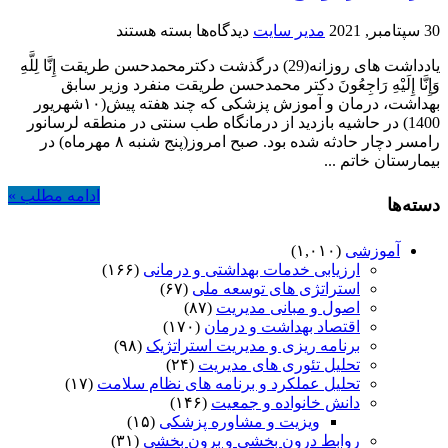
برای
30 سپتامبر, 2021
مدیر سایت
دیدگاه‌ها
بسته هستند
استاد
یادداشت های روزانه(29) درگذشت دکترمحمدحسن طریقت إِنَّا لِلَّهِ
دکتر
وَإِنَّا إِلَیْهِ رَاجِعُونَ دکتر محمدحسن طریقت منفرد وزیر سابق
محمدحسن
بهداشت، درمان و آموزش پزشکی که چند هفته پیش(۱۰شهریور
طریقت
1400) در حاشیه بازدید از درمانگاه طب سنتی در منطقه لرسانور
منفرد
رامسر دچار حادثه شده بود. صبح امروز(پنج شنبه ۸ مهرماه) در
دارفانی
بیمارستان‌ خاتم ...
را
وداع
ادامه مطلب »
گفت
دسته‌ها
آموزشی
(۱,۰۱۰)
ارزیابی خدمات بهداشتی و درمانی
(۱۶۶)
استراتژی های توسعه ملی
(۶۷)
اصول و مبانی مدیریت
(۸۷)
اقتصاد بهداشت و درمان
(۱۷۰)
برنامه ریزی و مدیریت استراتژیک
(۹۸)
تحلیل تئوری های مدیریت
(۲۴)
تحلیل عملکرد و برنامه های نظام سلامت
(۱۷)
دانش خانواده و جمعیت
(۱۴۶)
ویزیت و مشاوره پزشکی
(۱۵)
روابط درون بخشی و برون بخشی
(۳۱)