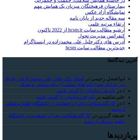
در حاشیه همایش سلامت، حکمت و حکمرانی
بیمارستان فرهیختگان میزبان یک همایش مهم
نمایشگاه آزاد عکس
سه مقاله جدید از پایان نامه
ارتقاء مرتبه علمی
آرشیو مطالب سایت hcsm.ir از 2022 تاکنون
کنفرانس مدیریت تحول
آدرس های دکترخلیل علی محمدزاده در اینستاگرام
جدیدترین مطالب سایت hcsm
آخرین دیدگاه‌ها
ابوالفضل رحیمی
در
استاد دکترخلیل علی محمدزاده در فراق
پدر عزادار شد+پیام های تسلیت+ پیام سپاس و تشکر
1
در
باید فرزندانمان را گوش کنیم.
علیرضاتقیه
در
باید فرزندانمان را گوش کنیم.
1
در
کارگاه شناخت بحران جمعیت در دانشگاه علوم پزشکی
ارومیه
خديجه گرزین
در
کارگاه شناخت بحران جمعیت در دانشگاه
علوم پزشکی ارومیه
پربازدیدها