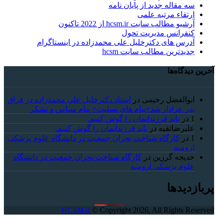
سه مقاله جدید از پایان نامه
ارتقاء مرتبه علمی
آرشیو مطالب سایت hcsm.ir از 2022 تاکنون
کنفرانس مدیریت تحول
آدرس های دکترخلیل علی محمدزاده در اینستاگرام
جدیدترین مطالب سایت hcsm
آخرین دیدگاه‌ها
ابوالفضل رحیمی
در
استاد دکترخلیل علی محمدزاده در فراق
پدر عزادار شد+پیام های تسلیت+ پیام سپاس و تشکر
1
در
باید فرزندانمان را گوش کنیم.
علیرضاتقیه
در
باید فرزندانمان را گوش کنیم.
1
در
کارگاه شناخت بحران جمعیت در دانشگاه علوم پزشکی
ارومیه
خديجه گرزین
در
کارگاه شناخت بحران جمعیت در دانشگاه
علوم پزشکی ارومیه
پربازدیدها
HCSM.ir
© Copyright 2026, All Rights Reserved