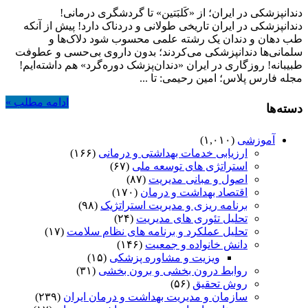
دندانپزشکی در ایران؛ از «کَلبَتین» تا گردشگری درمانی!
دندانپزشکی در ایران تاریخی طولانی و دردناک دارد! پیش از آنکه
طب دهان و دندان یک‌ رشته علمی محسوب شود دلاک‌ها و
سلمانی‌ها دندانپزشکی می‌کردند؛ بدون داروی بی‌حسی و عطوفت
طبیبانه! روزگاری در ایران «دندان‌پزشک دوره‌گرد» هم داشته‌ایم!
مجله فارس پلاس؛ امین رحیمی:‌ تا ...
ادامه مطلب »
دسته‌ها
آموزشی
(۱,۰۱۰)
ارزیابی خدمات بهداشتی و درمانی
(۱۶۶)
استراتژی های توسعه ملی
(۶۷)
اصول و مبانی مدیریت
(۸۷)
اقتصاد بهداشت و درمان
(۱۷۰)
برنامه ریزی و مدیریت استراتژیک
(۹۸)
تحلیل تئوری های مدیریت
(۲۴)
تحلیل عملکرد و برنامه های نظام سلامت
(۱۷)
دانش خانواده و جمعیت
(۱۴۶)
ویزیت و مشاوره پزشکی
(۱۵)
روابط درون بخشی و برون بخشی
(۳۱)
روش تحقیق
(۵۶)
سازمان و مدیریت بهداشت و درمان ایران
(۲۳۹)