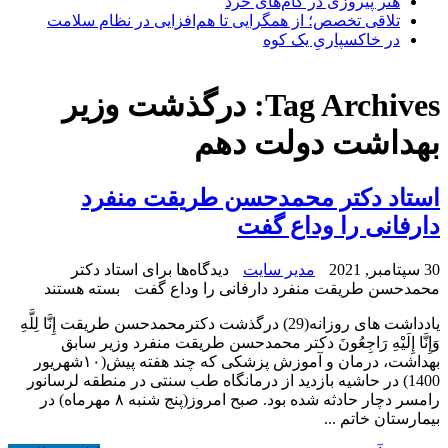
هنر پیروزی در گام‌های خرد
تلاقی تخصص؛ از همگرایی تا هم‌افزایی در نظام سلامت
در خاکسپاریِ یک کوه
Tag Archives:
درگذشت وزیر
بهداشت دولت دهم
استاد دکتر محمدحسن طریقت منفرد
دارفانی را وداع گفت
30 سپتامبر, 2021
مدیر سایت
دیدگاه‌ها
برای استاد دکتر
محمدحسن طریقت منفرد دارفانی را وداع گفت
بسته هستند
یادداشت های روزانه(29) درگذشت دکترمحمدحسن طریقت إِنَّا لِلَّهِ
وَإِنَّا إِلَیْهِ رَاجِعُونَ دکتر محمدحسن طریقت منفرد وزیر سابق
بهداشت، درمان و آموزش پزشکی که چند هفته پیش(۱۰شهریور
1400) در حاشیه بازدید از درمانگاه طب سنتی در منطقه لرسانور
رامسر دچار حادثه شده بود. صبح امروز(پنج شنبه ۸ مهرماه) در
بیمارستان‌ خاتم ...