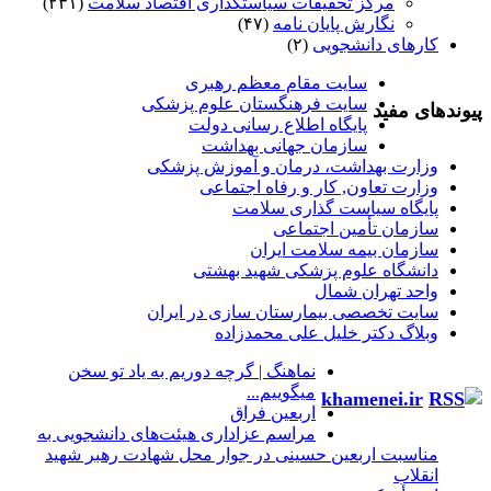
مرکز تحقیقات سیاستگذاری اقتصاد سلامت
(۲۳۱)
نگارش پایان نامه
(۴۷)
کارهای دانشجویی
(۲)
سایت مقام معظم رهبری
سایت فرهنگستان علوم پزشکی
پیوندهای مفید
پایگاه اطلاع رسانی دولت
سازمان جهانی بهداشت
وزارت بهداشت، درمان و آموزش پزشکی
وزارت تعاون, کار و رفاه اجتماعی
پایگاه سیاست گذاری سلامت
سازمان تأمین اجتماعی
سازمان بیمه سلامت ایران
دانشگاه علوم پزشکی شهید بهشتی
واحد تهران شمال
سایت تخصصی بیمارستان سازی در ایران
وبلاگ دکتر خلیل علی محمدزاده
نماهنگ |‌ گرچه دوریم به یاد تو سخن
میگوییم...
khamenei.ir
اربعین فراق
مراسم عزاداری هیئت‌های دانشجویی به
مناسبت اربعین حسینی در جوار محل شهادت رهبر شهید
انقلاب