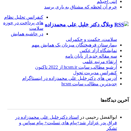
إننی أحبکم
خرم آن لحظه که مشتاق به یاری برسد
کنفرانس تحلیل نظام
های پرداخت در حوزه
وبلاگ دکتر خلیل علی محمدزاده
سلامت
در حاشیه همایش
سلامت، حکمت و حکمرانی
بیمارستان فرهیختگان میزبان یک همایش مهم
نمایشگاه آزاد عکس
سه مقاله جدید از پایان نامه
ارتقاء مرتبه علمی
آرشیو مطالب سایت hcsm.ir از 2022 تاکنون
کنفرانس مدیریت تحول
آدرس های دکترخلیل علی محمدزاده در اینستاگرام
جدیدترین مطالب سایت hcsm
آخرین دیدگاه‌ها
ابوالفضل رحیمی
در
استاد دکترخلیل علی محمدزاده در
فراق پدر عزادار شد+پیام های تسلیت+ پیام سپاس و
تشکر