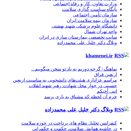
وزارت تعاون, کار و رفاه اجتماعی
پایگاه سیاست گذاری سلامت
سازمان تأمین اجتماعی
سازمان بیمه سلامت ایران
دانشگاه علوم پزشکی شهید بهشتی
واحد تهران شمال
سایت تخصصی بیمارستان سازی در ایران
وبلاگ دکتر خلیل علی محمدزاده
khamenei.ir
نماهنگ |‌ گرچه دوریم به یاد تو سخن میگوییم...
اربعین فراق
مراسم عزاداری هیئت‌های دانشجویی به مناسبت اربعین
حسینی در جوار محل شهادت رهبر شهید انقلاب
إننی أحبکم
خرم آن لحظه که مشتاق به یاری برسد
وبلاگ دکتر خلیل علی محمدزاده
کنفرانس تحلیل نظام های پرداخت در حوزه سلامت
در حاشیه همایش سلامت، حکمت و حکمرانی