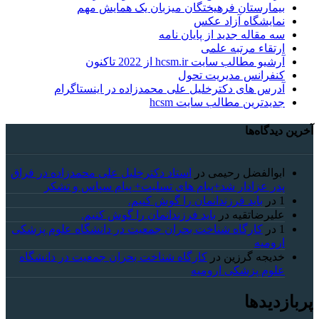
بیمارستان فرهیختگان میزبان یک همایش مهم
نمایشگاه آزاد عکس
سه مقاله جدید از پایان نامه
ارتقاء مرتبه علمی
آرشیو مطالب سایت hcsm.ir از 2022 تاکنون
کنفرانس مدیریت تحول
آدرس های دکترخلیل علی محمدزاده در اینستاگرام
جدیدترین مطالب سایت hcsm
آخرین دیدگاه‌ها
ابوالفضل رحیمی
در
استاد دکترخلیل علی محمدزاده در فراق
پدر عزادار شد+پیام های تسلیت+ پیام سپاس و تشکر
1
در
باید فرزندانمان را گوش کنیم.
علیرضاتقیه
در
باید فرزندانمان را گوش کنیم.
1
در
کارگاه شناخت بحران جمعیت در دانشگاه علوم پزشکی
ارومیه
خديجه گرزین
در
کارگاه شناخت بحران جمعیت در دانشگاه
علوم پزشکی ارومیه
پربازدیدها