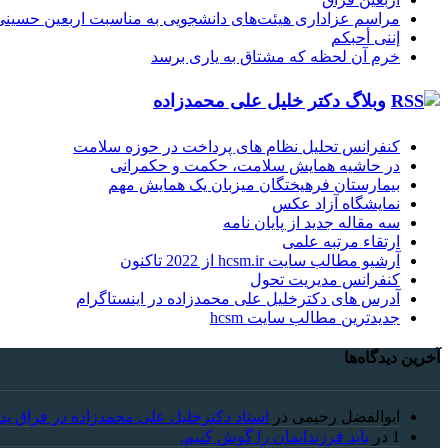
مراسم عزاداری هیئت‌های دانشجویی به مناسبت اربعین حسینی
إننی أحبکم
خرم آن لحظه که مشتاق به یاری برسد
وبلاگ دکتر خلیل علی محمدزاده
کنفرانس تحلیل نظام های پرداخت در حوزه سلامت
در حاشیه همایش سلامت، حکمت و حکمرانی
بیمارستان فرهیختگان میزبان یک همایش مهم
نمایشگاه آزاد عکس
سه مقاله جدید از پایان نامه
ارتقاء مرتبه علمی
آرشیو مطالب سایت hcsm.ir از 2022 تاکنون
کنفرانس مدیریت تحول
آدرس های دکترخلیل علی محمدزاده در اینستاگرام
جدیدترین مطالب سایت hcsm
آخرین دیدگاه‌ها
ابوالفضل رحیمی
در
استاد دکترخلیل علی محمدزاده در فراق پد
1
در
باید فرزندانمان را گوش کنیم.