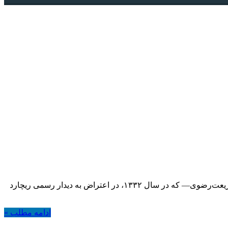
دانشجو؛ ذخیره حیاتی کشور دکترخلیل علی محمدزاده شانزدهم آذر، به یاد سه دانشجوی شهید —مصطفی بزرگ‌نیا، احمد قندچی و مهدی شریعت‌رضوی— که در سال ۱۳۳۲، در اعتراض به دیدار رسمی ریچارد
ادامه مطلب »