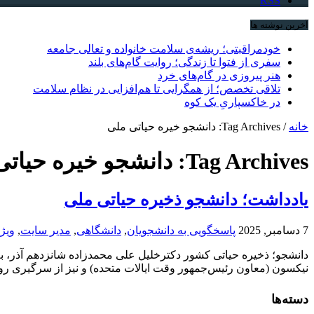
RSS
آخرین نوشته ها
خودمراقبتی؛ ریشه‌ی سلامت خانواده و تعالی جامعه
سفری از فتوا تا زندگی؛ روایت گام‌های بلند
هنر پیروزی در گام‌های خرد
تلاقی تخصص؛ از همگرایی تا هم‌افزایی در نظام سلامت
در خاکسپاریِ یک کوه
خانه
/
Tag Archives: دانشجو خیره حیاتی ملی
Tag Archives:
دانشجو خیره حیاتی
یادداشت؛ دانشجو ذخیره حیاتی ملی
7 دسامبر, 2025
پاسخگویی به دانشجویان
,
دانشگاهی
,
مدیر سایت
,
ویژ
نیکسون (معاون رئیس‌جمهور وقت ایالات متحده) و نیز از سرگیری روابط ا
دسته‌ها