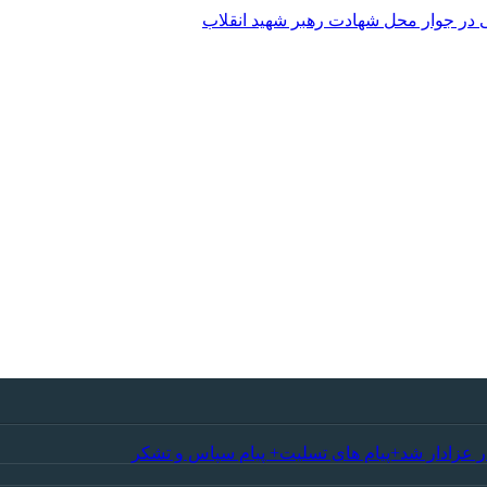
 در جوار محل شهادت رهبر شهید انقلاب
ر عزادار شد+پیام های تسلیت+ پیام سپاس و تشکر