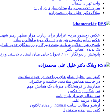
واحد تهران شمال
سایت تخصصی بیمارستان سازی در ایران
وبلاگ دکتر خلیل علی محمدزاده
khamenei.ir
عکس / حضور مردم عزادار برای زیارت مزار مطهر رهبر شهید ان
عکس / آیین یادبود رهبر شهید انقلاب ویژه اهالی رسانه
پاسخ رهبر انقلاب به نامه بیعت دبیرکل و رزمندگان حزب‌الله لب
یک پدیده اعجاب انگیز
پادپخش رادیو نگار | ۱۱۰. تحول؛ جایی میان اسناد بالادستی و زندگی روزمره مردم
وبلاگ دکتر خلیل علی محمدزاده
کنفرانس تحلیل نظام های پرداخت در حوزه سلامت
در حاشیه همایش سلامت، حکمت و حکمرانی
بیمارستان فرهیختگان میزبان یک همایش مهم
نمایشگاه آزاد عکس
سه مقاله جدید از پایان نامه
ارتقاء مرتبه علمی
آرشیو مطالب سایت hcsm.ir از 2022 تاکنون
کنفرانس مدیریت تحول