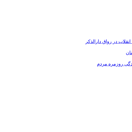
قلاب در رواق دارالذکر
نان