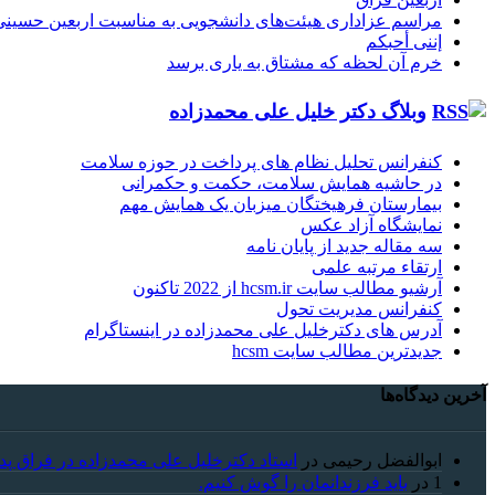
مراسم عزاداری هیئت‌های دانشجویی به مناسبت اربعین حسینی
إننی أحبکم
خرم آن لحظه که مشتاق به یاری برسد
وبلاگ دکتر خلیل علی محمدزاده
کنفرانس تحلیل نظام های پرداخت در حوزه سلامت
در حاشیه همایش سلامت، حکمت و حکمرانی
بیمارستان فرهیختگان میزبان یک همایش مهم
نمایشگاه آزاد عکس
سه مقاله جدید از پایان نامه
ارتقاء مرتبه علمی
آرشیو مطالب سایت hcsm.ir از 2022 تاکنون
کنفرانس مدیریت تحول
آدرس های دکترخلیل علی محمدزاده در اینستاگرام
جدیدترین مطالب سایت hcsm
آخرین دیدگاه‌ها
ابوالفضل رحیمی
در
استاد دکترخلیل علی محمدزاده در فراق پد
1
در
باید فرزندانمان را گوش کنیم.