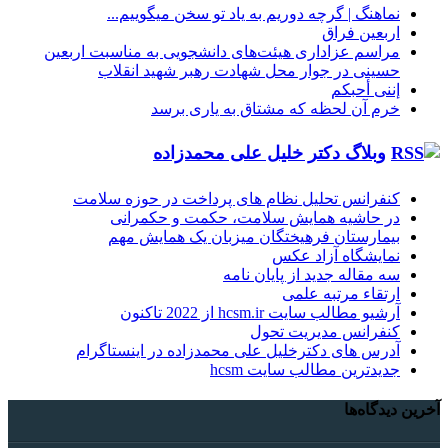
نماهنگ |‌ گرچه دوریم به یاد تو سخن میگوییم...
اربعین فراق
مراسم عزاداری هیئت‌های دانشجویی به مناسبت اربعین
حسینی در جوار محل شهادت رهبر شهید انقلاب
إننی أحبکم
خرم آن لحظه که مشتاق به یاری برسد
وبلاگ دکتر خلیل علی محمدزاده
کنفرانس تحلیل نظام های پرداخت در حوزه سلامت
در حاشیه همایش سلامت، حکمت و حکمرانی
بیمارستان فرهیختگان میزبان یک همایش مهم
نمایشگاه آزاد عکس
سه مقاله جدید از پایان نامه
ارتقاء مرتبه علمی
آرشیو مطالب سایت hcsm.ir از 2022 تاکنون
کنفرانس مدیریت تحول
آدرس های دکترخلیل علی محمدزاده در اینستاگرام
جدیدترین مطالب سایت hcsm
آخرین دیدگاه‌ها