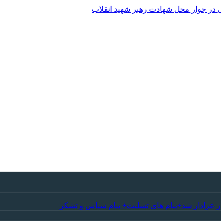
 در جوار محل شهادت رهبر شهید انقلاب
ر عزادار شد+پیام های تسلیت+ پیام سپاس و تشکر