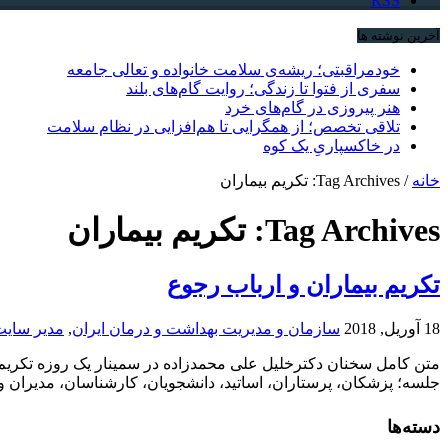
RSS
آخرین نوشته ها
خودمراقبتی؛ ریشه‌ی سلامت خانواده و تعالی جامعه
سفری از فتوا تا زندگی؛ روایت گام‌های بلند
هنر پیروزی در گام‌های خرد
تلاقی تخصص؛ از همگرایی تا هم‌افزایی در نظام سلامت
در خاکسپاریِ یک کوه
خانه
/
Tag Archives: تکریم بیماران
Tag Archives:
تکریم بیماران
تکریم بیماران و ارباب رجوع
18 آوریل, 2018
سازمان و مدیریت بهداشت و درمان ایران
,
مدیر سای
متن کامل سخنان دکترخلیل علی محمدزاده در سمینار یک روزه تکریم 
جلسه؛ پزشکان، پرستاران، اساتید، دانشجویان، کارشناسان، مدیران و
دسته‌ها